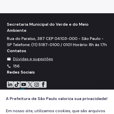
Secretaria Municipal do Verde e do Meio
Ambiente
Rua do Paraíso, 387 CEP 04103-000 - São Paulo -
SP Telefone: (11) 5187-0100 / 0101 Horário: 8h às 17h
Contatos
Dúvidas e sugestões
mail
156
call
Redes Sociais
Icone do LinkedIn
Icone do TikTok
Icone do YouTube
Icone do X
Icone do Instagram
Icone do Facebook
A Prefeitura de São Paulo valoriza sua privacidade!
Em nosso site, utilizamos cookies, que são arquivos