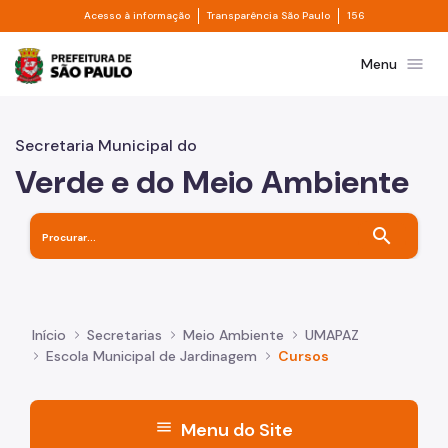
Divisor de acesso à informação
Divisor de transpa
Pular para o Conteúdo principal
Acesso à informação
Transparência São Paulo
156
Prefeitura de São Paulo
menu
Menu
Secretaria Municipal do
Verde e do Meio Ambiente
search
Início
Secretarias
Meio Ambiente
UMAPAZ
Escola Municipal de Jardinagem
Cursos
menu
Menu do Site