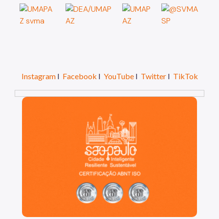
Instagram
I
Facebook
I
YouTube
I
Twitter
I
TikTok
São Paulo, cidade inteligente, resiliente e sustentáve