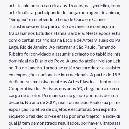
artista iniciou sua carreira aos 16 anos, na Lynx Film, como
arte finalista, participando do longa metragem de animação
"Simplex" e recebendo o Leão de Ouro em Cannes.
Transferiu-se então para o Rio de Janeiro e começou a
trabalhar nos Estúdios Hanna Barbera. Nesta época estudou
com o cartunista Molica na Escola de Artes Visuais do Parqu
Lage, Rio de Janeiro. Ao retornar a São Paulo, Fernando
Ribeiro foi convidado a assumir a criação do tablóide infantil
dominical do Diário do Povo. Aluno do atelier Nelson Leirner,
no Rio de Janeiro, tornou-se então seu produtor e assistente
em exposições nacionais e internacionais. A partir de 1990,
dedicou-se exclusivamente às Artes Plásticas. Juntou-se à
Cooperativa dos Artistas nos anos 90, chegando a exercer o
cargo de diretor. Permaneceu no grupo por mais de uma
década. No ano de 2001, realizou em São Paulo sua primeira
exposição coletiva de objetos e esculturas. Seu espírito
inquieto o faz decidir-se então por uma trajetória individual, a
qual já tem demonstrado resultados, por haver ultrapassado