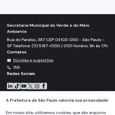
Secretaria Municipal do Verde e do Meio
Ambiente
Rua do Paraíso, 387 CEP 04103-000 - São Paulo -
SP Telefone: (11) 5187-0100 / 0101 Horário: 8h às 17h
Contatos
Dúvidas e sugestões
mail
156
call
Redes Sociais
Icone do LinkedIn
Icone do TikTok
Icone do YouTube
Icone do X
Icone do Instagram
Icone do Facebook
A Prefeitura de São Paulo valoriza sua privacidade!
Em nosso site, utilizamos cookies, que são arquivos