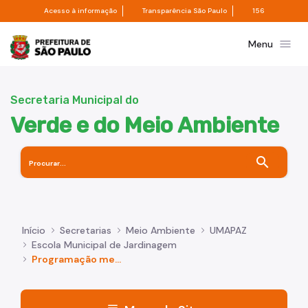
Divisor de acesso à informação
Divisor de transpa
Pular para o Conteúdo principal
Acesso à informação
Transparência São Paulo
156
Prefeitura de São Paulo
menu
Menu
Secretaria Municipal do
Verde e do Meio Ambiente
search
Início
Secretarias
Meio Ambiente
UMAPAZ
Escola Municipal de Jardinagem
Programação mensal