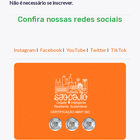
Não é necessário se inscrever.
Confira nossas redes sociais
Instagram
I
Facebook
I
YouTube
I
Twitter
I
TikTok
São Paulo, cidade inteligente, resiliente e sustentáve