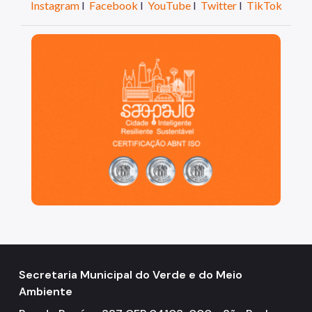
Instagram
I
Facebook
I
YouTube
I
Twitter
I
TikTok
São Paulo, cidade inteligente, resiliente e sustentáve
Secretaria Municipal do Verde e do Meio
Ambiente