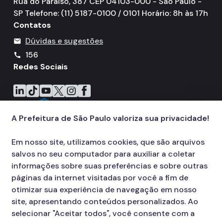
Rua do Paraíso, 387 CEP 04103-000 - São Paulo -
SP Telefone: (11) 5187-0100 / 0101 Horário: 8h às 17h
Contatos
Dúvidas e sugestões
mail
156
call
Redes Sociais
Icone do LinkedIn
Icone do TikTok
Icone do YouTube
Icone do X
Icone do Instagram
Icone do Facebook
A Prefeitura de São Paulo valoriza sua privacidade!
Em nosso site, utilizamos cookies, que são arquivos
salvos no seu computador para auxiliar a coletar
informações sobre suas preferências e sobre outras
páginas da internet visitadas por você a fim de
otimizar sua experiência de navegação em nosso
site, apresentando conteúdos personalizados. Ao
selecionar "Aceitar todos", você consente com a