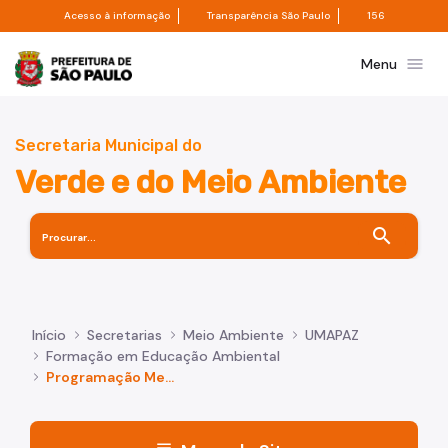
Divisor de acesso à informação
Divisor de transpa
Pular para o Conteúdo principal
Acesso à informação
Transparência São Paulo
156
Prefeitura de São Paulo
menu
Menu
Secretaria Municipal do
Verde e do Meio Ambiente
search
Início
Secretarias
Meio Ambiente
UMAPAZ
Formação em Educação Ambiental
Programação Mensal