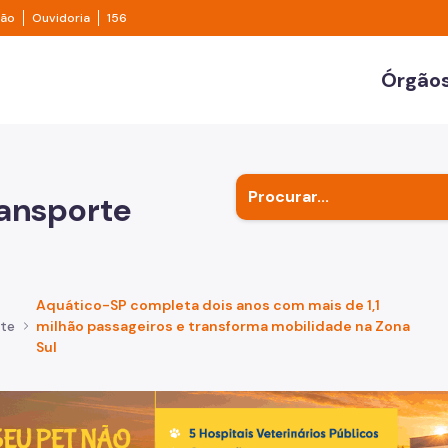
e transparência São Paulo
Legislação
Ouvidoria
ção
Ouvidoria
156
ulo
Órgãos
Secr
Outr
ransporte
Subp
Aquático-SP completa dois anos com mais de 1,1
rte
milhão passageiros e transforma mobilidade na Zona
Sul
de um cachorro caramelo e uma gata rajada, olhando para 