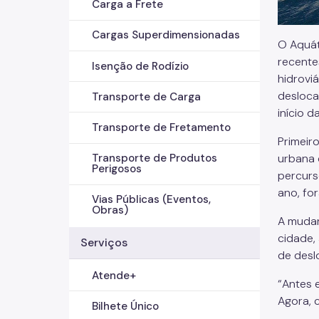
Carga a Frete
Cargas Superdimensionadas
O Aquát
recente
Isenção de Rodízio
hidrovi
desloca
Transporte de Carga
início 
Transporte de Fretamento
Primeiro
urbana 
Transporte de Produtos
Perigosos
percurs
ano, fo
Vias Públicas (Eventos,
Obras)
A mudan
cidade,
Serviços
de desl
Atende+
“Antes 
Agora, 
Bilhete Único