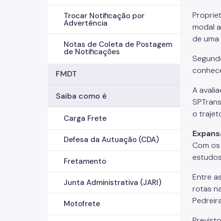
Propriet
Trocar Notificação por
Advertência
modal a
de uma 
Notas de Coleta de Postagem
de Notificações
Segundo
conhece
FMDT
A avali
Saiba como é
SPTrans
o traje
Carga Frete
Expans
Defesa da Autuação (CDA)
Com os 
estudos
Fretamento
Entre a
Junta Administrativa (JARI)
rotas n
Pedreir
Motofrete
Previst