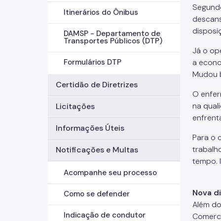
Segundo
Itinerários do Ônibus
descans
disposi
DAMSP - Departamento de
Transportes Públicos (DTP)
Já o op
a econo
Formulários DTP
Mudou b
Certidão de Diretrizes
O enfer
na quali
Licitações
enfrent
Informações Úteis
Para o 
trabalh
Notificações e Multas
tempo. 
Acompanhe seu processo
Nova di
Como se defender
Além do
Indicação de condutor
Comerci