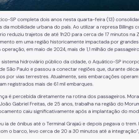
ico-SP completa dois anos nesta quarta-feira (13) consolid
s da mobilidade urbana do país. Ao utilizar a represa Billings
ário reduziu trajetos de até 1h20 para cerca de 17 minutos na 
mento em uma região historicamente impactada por grandes
da operação, em maio de 2024, mais de 1,1 milhão de passageiro
 sistema hidroviário público da cidade, o Aquático-SP incorpor
de São Paulo e passou a conectar regiões que, durante déc
os por vias terrestres. Atualmente, seis embarcações operam
ram registrados mais de 61 mil embarques.
ça é percebida diretamente na rotina dos passageiros. Mora
 João Gabriel Freitas, de 25 anos, trabalha na região do Mor
ocamento caiu significativamente após a implantação do moda
eu ia de ônibus até o Terminal Grajaú e depois pegava o trem
com o barco, levo cerca de 20 a 30 minutos até a integração”, 