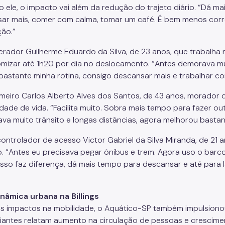
 ele, o impacto vai além da redução do trajeto diário. “Dá m
ar mais, comer com calma, tomar um café. É bem menos correr
ção.”
erador Guilherme Eduardo da Silva, de 23 anos, que trabalh
mizar até 1h20 por dia no deslocamento. “Antes demorava mui
astante minha rotina, consigo descansar mais e trabalhar com
meiro Carlos Alberto Alves dos Santos, de 43 anos, morador
dade de vida. “Facilita muito. Sobra mais tempo para fazer out
ava muito trânsito e longas distâncias, agora melhorou bastan
controlador de acesso Victor Gabriel da Silva Miranda, de 21 a
o. “Antes eu precisava pegar ônibus e trem. Agora uso o barc
Isso faz diferença, dá mais tempo para descansar e até para l
nâmica urbana na Billings
s impactos na mobilidade, o Aquático-SP também impulsion
antes relatam aumento na circulação de pessoas e crescime