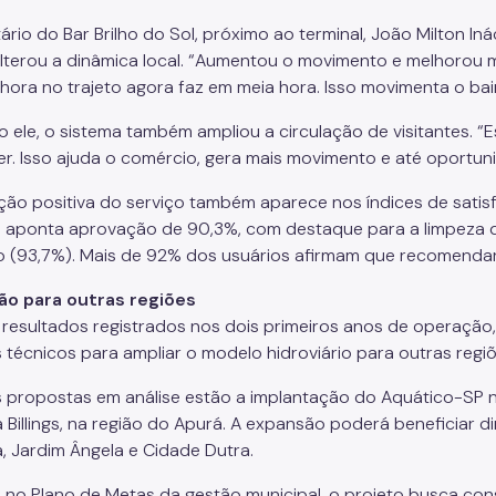
ário do Bar Brilho do Sol, próximo ao terminal, João Milton In
lterou a dinâmica local. “Aumentou o movimento e melhorou
hora no trajeto agora faz em meia hora. Isso movimenta o bair
 ele, o sistema também ampliou a circulação de visitantes. “
r. Isso ajuda o comércio, gera mais movimento e até oportun
ação positiva do serviço também aparece nos índices de satis
 aponta aprovação de 90,3%, com destaque para a limpeza 
to (93,7%). Mais de 92% dos usuários afirmam que recomenda
ão para outras regiões
resultados registrados nos dois primeiros anos de operação, 
 técnicos para ampliar o modelo hidroviário para outras regi
s propostas em análise estão a implantação do Aquático-SP 
a Billings, na região do Apurá. A expansão poderá beneficiar
a, Jardim Ângela e Cidade Dutra.
o no Plano de Metas da gestão municipal, o projeto busca cons