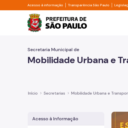
Pular para o Conteúdo principal
Divisor de acesso à informação
Divisor d
Acesso à informação
Transparência São Paulo
Legisla
Prefeitura de São Pa
Secretaria Municipal de
Mobilidade Urbana e T
Início
Secretarias
Mobilidade Urbana e Transpo
Imagem 
Acesso à Informação