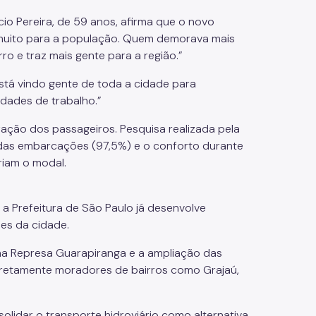
ácio Pereira, de 59 anos, afirma que o novo
 muito para a população. Quem demorava mais
ro e traz mais gente para a região.”
Está vindo gente de toda a cidade para
idades de trabalho.”
fação dos passageiros. Pesquisa realizada pela
das embarcações (97,5%) e o conforto durante
riam o modal.
a Prefeitura de São Paulo já desenvolve
ões da cidade.
na Represa Guarapiranga e a ampliação das
 diretamente moradores de bairros como Grajaú,
olidar o transporte hidroviário como alternativa