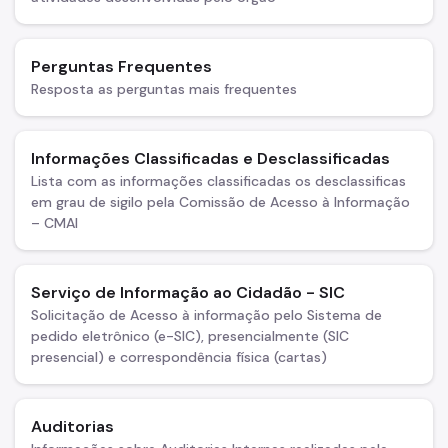
Isenção de Rodízio
Transporte de Carga
Perguntas Frequentes
Transporte de Fretamento
Resposta as perguntas mais frequentes
Transporte de Produtos Perigosos
Vias Públicas (Eventos, Obras)
Informações Classificadas e Desclassificadas
Lista com as informações classificadas os desclassificas
Serviços
em grau de sigilo pela Comissão de Acesso à Informação
– CMAI
Atende+
Bilhete Único
Serviço de Informação ao Cidadão - SIC
Itinerários do Ônibus
Solicitação de Acesso à informação pelo Sistema de
pedido eletrônico (e-SIC), presencialmente (SIC
DAMSP - Departamento de Transportes Públicos (DTP)
presencial) e correspondência física (cartas)
Formulários DTP
Auditorias
Certidão de Diretrizes