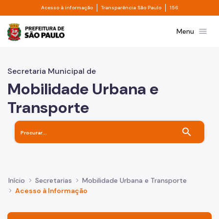
Divisor de acesso à informação
Divisor de transpa
Pular para o Conteúdo principal
Acesso à informação
Transparência São Paulo
156
Prefeitura de São Paulo
menu
Menu
Secretaria Municipal de
Mobilidade Urbana e
Transporte
search
Início
Secretarias
Mobilidade Urbana e Transporte
Acesso à Informação