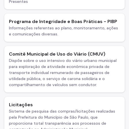
Defesa da Autuação (CDA)
Presentes
Fretamento
Programa de Integridade e Boas Práticas - PIBP
Junta Administrativa (JARI)
Informações referentes ao plano, monitoramento, ações
Motofrete
e comunicações diversas.
Táxi
Comitê Municipal de Uso do Viário (CMUV)
Transporte Escolar Privado
Dispõe sobre o uso intensivo do viário urbano municipal
Transporte Escolar Gratuito - TEG
para exploração de atividade econômica privada de
transporte individual remunerado de passageiros de
Transporte de passageiros por motocicleta
utilidade pública, o serviço de carona solidária e o
compartilhamento de veículos sem condutor.
COMFROTA-SP
SEMTRA
Licitações
Como se defender
Sistema de pesquisa das compras/licitações realizadas
pela Prefeitura do Município de São Paulo, que
Seu veículo foi guinchado
proporciona total transparência aos processos de