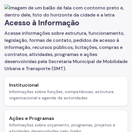
Quadro de Serviços
SPTrans
Acesso à Informação
CET
Acesse informações sobre estrutura, funcionamento,
legislação, formas de contato, pedidos de acesso à
Mobilidade Urbana e Transporte
informação, recursos públicos, licitações, compras e
Acesso à Proteção de Dados Pessoais
contratos, atividades, programas e ações
desenvolvidas pela Secretaria Municipal de Mobilidade
Autorizações Especiais
Urbana e Transporte (SMT).
Cartão Estacionamento (Idoso)
Institucional
Cartão de Estacionamento (DeFis)
Informações sobre funções, competências, estrutura
organizacional e agenda da autoridades
Cadastro de Caminhões
Carga a Frete
Ações e Programas
Cargas Superdimensionadas
Informações sobre orçamento, programas, projetos e
atividades desenvolvidas pelo órgão