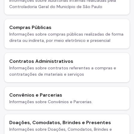
Informações sobre Auditorias Internas realizadas pela
Licitações
Controladoria Geral do Município de São Paulo
Informações Úteis
Compras Públicas
Notificações e Multas
Informações sobre compras públicas realizadas de forma
direta ou indireta, por meio eletrônico e presencial
Acompanhe seu processo
Como se defender
Contratos Administrativos
Indicação de condutor
Informações sobre contratos referentes a compras e
contratações de materiais e serviços
Trocar Notificação por Advertência
Notas de Coleta de Postagem de Notificações
Convênios e Parcerias
FMDT
Informações sobre Convênios e Parcerias.
Saiba como é
Doações, Comodatos, Brindes e Presentes
Carga Frete
Informações sobre Doações, Comodatos, Brindes e