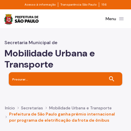
Divisor de acesso à informação
Divisor de transpa
Pular para o Conteúdo principal
Acesso à informação
Transparência São Paulo
156
Prefeitura de São Paulo
menu
Menu
Secretaria Municipal de
Mobilidade Urbana e
Transporte
search
Início
Secretarias
Mobilidade Urbana e Transporte
Prefeitura de São Paulo ganha prêmio internacional
por programa de eletrificação da frota de ônibus