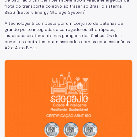
frota do transporte coletivo ao trazer ao Brasil o sistema
Notícias
BESS (Battery Energy Storage System).
A tecnologia é composta por um conjunto de baterias de
grande porte integradas a carregadores ultrarrápidos,
instalados diretamente nas garagens dos ônibus. Os dois
primeiros contratos foram assinados com as concessionárias
A2 e Auto Bless.
São Paulo, cidade inteligente, resiliente e sustentável