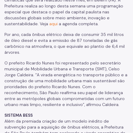
Prefeitura realiza ao longo desta semana uma programação
Defesa da Autuação (CDA)
especial que destaca o papel da capital paulista nas
discussões globais sobre meio ambiente, inovação e
Fretamento
sustentabilidade. Veja
aqui
a agenda completa.
Junta Administrativa (JARI)
Por ano, cada ônibus elétrico deixa de consumir 35 mil litros
de óleo diesel e evita a emissão de 87 toneladas de gás
Motofrete
carbônico na atmosfera, o que equivale ao plantio de 6,4 mil
Táxi
árvores.
O prefeito Ricardo Nunes foi representado pelo secretário
Transporte Escolar Privado
municipal de Mobilidade Urbana e Transporte (SMT), Celso
Transporte Escolar Gratuito - TEG
Jorge Caldeira. “A virada energética no transporte público e a
construção de uma mobilidade urbana mais sustentável são
Transporte de passageiros por motocicleta
prioridades do prefeito Ricardo Nunes. Com o
reconhecimento, São Paulo reafirma seu papel de liderança
COMFROTA-SP
entre as metrópoles globais comprometidas com um futuro
urbano mais limpo, resiliente e inclusivo”, afirmou Caldeira.
SEMTRA
SISTEMA BESS
Como se defender
Além da premiada criação de um modelo inédito de
subvenção para a aquisição de ônibus elétricos, a Prefeitura
Seu veículo foi guinchado
de São Paulo também tem acelerado a virada energética da