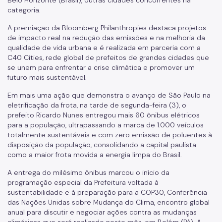
Certidão de Diretrizes
categoria.
Licitações
A premiação da Bloomberg Philanthropies destaca projetos
de impacto real na redução das emissões e na melhoria da
Informações Úteis
qualidade de vida urbana e é realizada em parceria com a
C40 Cities, rede global de prefeitos de grandes cidades que
Notificações e Multas
se unem para enfrentar a crise climática e promover um
futuro mais sustentável.
Acompanhe seu processo
Em mais uma ação que demonstra o avanço de São Paulo na
Como se defender
eletrificação da frota, na tarde de segunda-feira (3), o
prefeito Ricardo Nunes entregou mais 60 ônibus elétricos
Indicação de condutor
para a população, ultrapassando a marca de 1.000 veículos
totalmente sustentáveis e com zero emissão de poluentes à
Trocar Notificação por Advertência
disposição da população, consolidando a capital paulista
como a maior frota movida a energia limpa do Brasil.
Notas de Coleta de Postagem de Notificações
A entrega do milésimo ônibus marcou o início da
FMDT
programação especial da Prefeitura voltada à
sustentabilidade e à preparação para a COP30, Conferência
Saiba como é
das Nações Unidas sobre Mudança do Clima, encontro global
anual para discutir e negociar ações contra as mudanças
Carga Frete
climáticas que será realizado neste mês, em Belém (PA). A