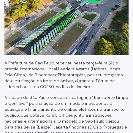
Isenção de Rodízio
Transporte de Carga
Transporte de Fretamento
Transporte de Produtos Perigosos
Vias Públicas (Eventos, Obras)
A Prefeitura de São Paulo recebeu nesta terça-feira (4) o
Serviços
prêmio internacional Local Leaders Awards (Líderes Locais
Pelo Clima), da Bloomberg Philanthropies, por seu programa
Atende+
de eletrificação da frota de ônibus, durante o Fórum de
Líderes Locais da COP30, no Rio de Janeiro.
Bilhete Único
A cidade de São Paulo venceu na categoria “Transporte Limpo
Itinerários do Ônibus
e Confiável” pela criação de um modelo inovador para
aquisição e financiamento de ônibus elétricos no transporte
DAMSP - Departamento de Transportes Públicos (DTP)
público, que obteve R$ 6,5 bilhões junto a instituições
nacionais e internacionais. O modelo de São Paulo deixou
Formulários DTP
para trás Belize (Belize), Jakarta (Indonésia), Oslo (Noruega) e
Belo Horizonte (Brasil), outras cidades concorrentes na