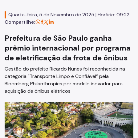
Mobilidade Urbana e Transporte
Quadro de Serviços
Quarta-feira, 5 de Novembro de 2025 | Horário: 09:22
Compartilhe:
SPTrans
Prefeitura de São Paulo ganha
CET
prêmio internacional por programa
Mobilidade Urbana e Transporte
de eletrificação da frota de ônibus
Acesso à Proteção de Dados Pessoais
Gestão do prefeito Ricardo Nunes foi reconhecida na
Autorizações Especiais
categoria ”Transporte Limpo e Confiável” pela
Bloomberg Philanthropies por modelo inovador para
Cartão Estacionamento (Idoso)
aquisição de ônibus elétricos
Cartão de Estacionamento (DeFis)
Cadastro de Caminhões
Carga a Frete
Cargas Superdimensionadas