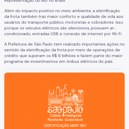
Representação do BID no Brasil.
Defesa da Autuação (CDA)
Além do impacto positivo no meio ambiente, a eletrificação
da frota também traz maior conforto e qualidade de vida aos
Fretamento
usuários do transporte público, motoristas e cobradores. Isso
porque os veículos elétricos são silenciosos, possuem ar-
Junta Administrativa (JARI)
condicionado, entradas USB e conexão de internet por Wi-Fi.
Motofrete
A Prefeitura de São Paulo tem realizado importantes ações no
sentido da eletrificação da frota por meio de operações de
Táxi
crédito que superam os R$ 6 bilhões e fazem parte do maior
Transporte Escolar Privado
programa de investimentos em ônibus elétricos do país.
Transporte Escolar Gratuito - TEG
São Paulo, cidade inteligente, resiliente e sustentável
Transporte de passageiros por motocicleta
COMFROTA-SP
SEMTRA
Como se defender
Seu veículo foi guinchado