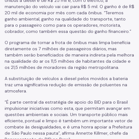
ônibus a diesel é de R$ 25 mil e, com o elétrico, a
Certidão de Diretrizes
manutenção do veículo vai cair para R$ 5 mil. O ganho é de R$
20 mil de economia por mês com cada ônibus. “Teremos
Licitações
ganho ambiental, ganho na qualidade do transporte, tanto
Informações Úteis
para o passageiro como para os operadores, motorista,
cobrador, como também essa questão do ganho financeiro.”
Notificações e Multas
O programa de tornar a frota de ônibus mais limpa beneficia
diretamente os 7 milhões de passageiros diários, mas
Acompanhe seu processo
também serão beneficiados de maneira indireta pela melhora
na qualidade do ar os 11,5 milhões de habitantes da cidade e
Como se defender
os 21,5 milhões de moradores da região metropolitana.
Indicação de condutor
A substituição de veículos a diesel pelos movidos a bateria
traz uma significativa redução de emissão de poluentes na
Trocar Notificação por Advertência
atmosfera.
Notas de Coleta de Postagem de Notificações
“É parte central da estratégia de apoio do BID para o Brasil
impulsionar iniciativas como esta, que permitam avançar em
FMDT
questões ambientais e sociais. Um transporte público mais
eficiente, pontual e limpo é também um importante vetor de
Saiba como é
combate às desigualdades, e é uma honra apoiar a Prefeitura
de São Paulo nessa pauta”, afirma Annette Killmer, chefe da
Carga Frete