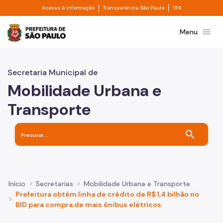
Divisor de acesso à informação
Divisor de transpa
Pular para o Conteúdo principal
Acesso à informação
Transparência São Paulo
156
Prefeitura de São Paulo
menu
Menu
Secretaria Municipal de
Mobilidade Urbana e
Transporte
search
Início
Secretarias
Mobilidade Urbana e Transporte
Prefeitura obtém linha de crédito de R$ 1,4 bilhão no
BID para compra de mais ônibus elétricos