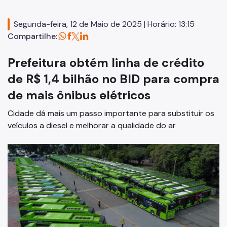
Mobilidade Urbana e Transporte
Quadro de Serviços
Segunda-feira, 12 de Maio de 2025 | Horário: 13:15
Compartilhe:
SPTrans
Prefeitura obtém linha de crédito
CET
de R$ 1,4 bilhão no BID para compra
Mobilidade Urbana e Transporte
de mais ônibus elétricos
Acesso à Proteção de Dados Pessoais
Cidade dá mais um passo importante para substituir os
Autorizações Especiais
veículos a diesel e melhorar a qualidade do ar
Cartão Estacionamento (Idoso)
Cartão de Estacionamento (DeFis)
Cadastro de Caminhões
Carga a Frete
Cargas Superdimensionadas