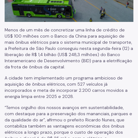
Isenção de Rodízio
Transporte de Carga
Menos de um mês de concretizar uma linha de crédito de
Transporte de Fretamento
US$ 100 milhões com o Banco da China para aquisição de
mais ônibus elétricos para o sistema municipal de transporte,
Transporte de Produtos Perigosos
a Prefeitura de São Paulo conseguiu nesta segunda-feira (12) a
Vias Públicas (Eventos, Obras)
liberação de R$ 1,4 bilhão (US$ 248,3 milhões) do Banco
Interamericano de Desenvolvimento (BID) para a eletrificação
Serviços
da frota de ônibus da capital.
A cidade tem implementado um programa ambicioso de
Atende+
aquisição de ônibus elétricos, com 527 veículos já
incorporados e meta de incorporar 2.200 carros movidos a
Bilhete Único
energia limpa entre 2025 e 2028.
Itinerários do Ônibus
“Temos orgulho dos nossos avanços em sustentabilidade,
com destaque para a preservação dos mananciais, parques e
DAMSP - Departamento de Transportes Públicos (DTP)
da qualidade do ar”, afirmou o prefeito Ricardo Nunes, que
contabiliza também as vantagens econômicas dos ônibus
Formulários DTP
elétricos a longo prazo, porque o custo de operação dos