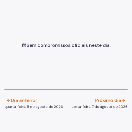
Sem compromissos oficiais neste dia.
event_busy
Dia anterior
Próximo dia
arrow_back
arrow_forward
quarta-feira, 5 de agosto de 2026
sexta-feira, 7 de agosto de 2026