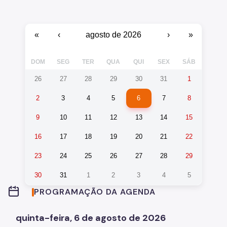
Equipamentos Públicos
«
‹
agosto de 2026
›
»
Licitações
SP Mais Fácil
DOM
SEG
TER
QUA
QUI
SEX
SÁB
Termo de Cooperação
26
27
28
29
30
31
1
Programa de Metas
2
3
4
5
6
7
8
Ouvidoria Geral
9
10
11
12
13
14
15
16
17
18
19
20
21
22
23
24
25
26
27
28
29
30
31
1
2
3
4
5
PROGRAMAÇÃO DA AGENDA
quinta-feira, 6 de agosto de 2026