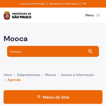
Divisor de acesso à informação
Divisor de transpa
Pular para o Conteúdo principal
Acesso à informação
Transparência São Paulo
156
Prefeitura de São Paulo
menu
Menu
Mooca
search
Início
Subprefeituras
Mooca
Acesso à Informação
Agenda
menu
Menu do Site