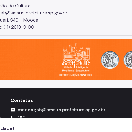
são de Cultura
b@smsub.prefeitura.sp.gov.br
uari, 549 - Mooca
: (11) 2618-9100
o, cidade inteligente, resiliente e sustentável
Contatos
moocagab@smsub.prefeitura.sp.gov.br
mail
-
156
call
cidade!