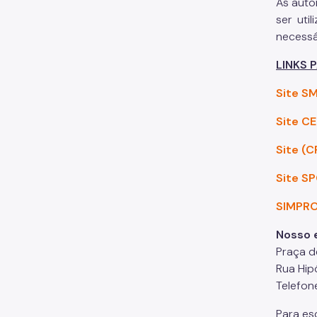
As auto
ser uti
necessá
LINKS 
Site S
Site C
Site (
Site SP
SIMPRO
Nosso 
Praça d
Rua Hip
Telefon
Para es