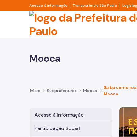
Pular para o Conteúdo principal
Divisor de acesso à informação
Divisor d
Acesso à informação
Transparência São Paulo
Legisla
Prefeitura de São Pa
Mooca
Saiba como real
Início
Subprefeituras
Mooca
Mooca
Imagem 
Acesso à Informação
Participação Social