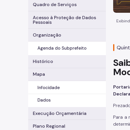
Quadro de Serviços
Acesso à Proteção de Dados
Exibind
Pessoais
Organização
Quint
Agenda do Subprefeito
Sai
Histórico
Mo
Mapa
Portar
Infocidade
Declara
Dados
Prezado
Execução Orçamentária
Para a 
determi
Plano Regional