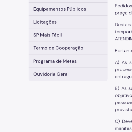
Pedidos
Equipamentos Públicos
praça d
Licitações
Destaca
tempor
SP Mais Fácil
ATENDIM
Termo de Cooperação
Portant
Programa de Metas
A) As s
process
Ouvidoria Geral
entregu
B) As s
objetiv
pessoas
previst
C) Deve
manifes