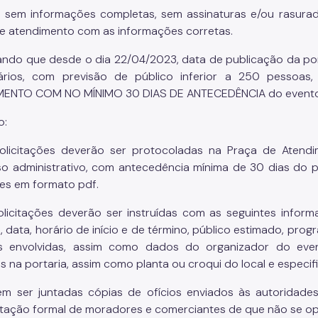
 sem informações completas, sem assinaturas e/ou rasura
e atendimento com as informações corretas.
ndo que desde o dia 22/04/2023, data de publicação da port
ários, com previsão de público inferior a 250 pesso
ENTO COM NO MÍNIMO 30 DIAS DE ANTECEDÊNCIA do evento e
o:
olicitações deverão ser protocoladas na Praça de Atendi
o administrativo, com antecedência mínima de 30 dias do 
es em formato pdf.
olicitações deverão ser instruídas com as seguintes infor
o, data, horário de início e de término, público estimado, pro
 envolvidas, assim como dados do organizador do evento
as na portaria, assim como planta ou croqui do local e especif
m ser juntadas cópias de ofícios enviados às autoridades
tação formal de moradores e comerciantes de que não se op