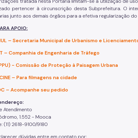
rizações tratada nesta Portaria limitam-se a utilização de us
lizado pertencer à circunscrição desta Subprefeitura. O int
rias junto aos demais órgãos para a efetiva regularização do
PARA APOIO:
MUL – Secretaria Municipal de Urbanismo e Licenciament
ET – Companhia de Engenharia de Tráfego
CPPU) - Comissão de Proteção à Paisagem Urbana
CINE – Para filmagens na cidade
C – Acompanhe seu pedido
endereço:
e Atendimento
ódromo, 1.552 - Mooca
e: (11) 2618-9100/9180
clarecer dúvidas entre em contato por: