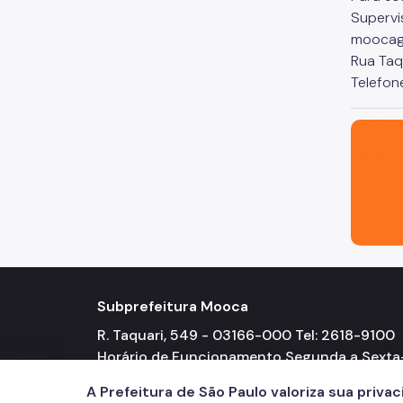
Supervi
moocaga
Rua Taq
Telefone
São Paul
Subprefeitura Mooca
R. Taquari, 549 - 03166-000 Tel: 2618-9100
Horário de Funcionamento Segunda a Sexta
feira 08h00 às 17h00
A Prefeitura de São Paulo valoriza sua priva