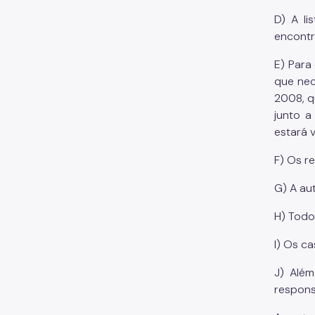
D) A l
encontr
E) Para
que nec
2008, q
junto a
estará 
F) Os r
G) A au
H) Todo
I) Os c
J) Além
respons