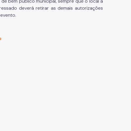
o de bem público municipal, sempre que o local a
eressado deverá retirar as demais autorizações
 evento.
o