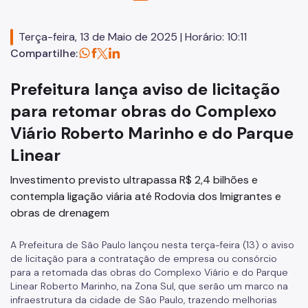
Normas Técnicas
Terça-feira, 13 de Maio de 2025 | Horário: 10:11
Notícias
Compartilhe:
Tabelas de Custos
Prefeitura lança aviso de licitação
São Paulo Obras
para retomar obras do Complexo
CGE
Viário Roberto Marinho e do Parque
Linear
Investimento previsto ultrapassa R$ 2,4 bilhões e
contempla ligação viária até Rodovia dos Imigrantes e
obras de drenagem
A Prefeitura de São Paulo lançou nesta terça-feira (13) o aviso
de licitação para a contratação de empresa ou consórcio
para a retomada das obras do Complexo Viário e do Parque
Linear Roberto Marinho, na Zona Sul, que serão um marco na
infraestrutura da cidade de São Paulo, trazendo melhorias