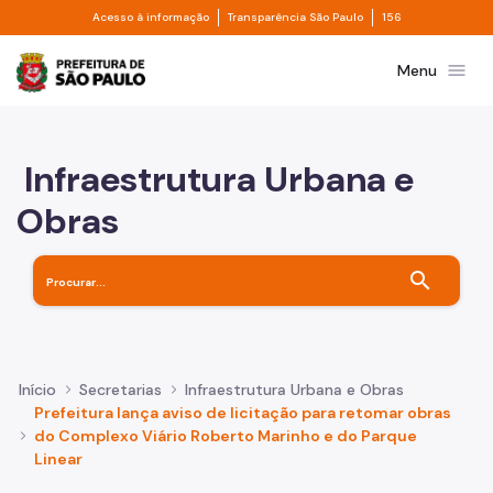
Divisor de acesso à informação
Divisor de transpa
Pular para o Conteúdo principal
Acesso à informação
Transparência São Paulo
156
Prefeitura de São Paulo
menu
Menu
Infraestrutura Urbana e
Obras
search
Início
Secretarias
Infraestrutura Urbana e Obras
Prefeitura lança aviso de licitação para retomar obras
do Complexo Viário Roberto Marinho e do Parque
Linear