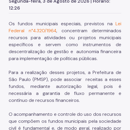
Segunda-feira, 3 de Agosto de 2026 | Horário:
SP Mais Fácil
12:26
Zeladoria Urbana
Os fundos municipais especiais, previstos na
Lei
Cata-Bagulho
Federal n°4.320/1964
, concentram determinados
recursos para atividades ou projetos municipais
CADES/PR
específicos e servem como instrumentos de
Termo de Cooperação
descentralização de gestão e autonomia financeira
para implementação de políticas públicas.
Programa de Metas
Para a realização desses projetos, a Prefeitura de
Notícias
São Paulo (PMSP), pode associar receitas a esses
fundos, mediante autorização legal, pois é
necessária a garantia de fluxo permanente e
contínuo de recursos financeiros.
O acompanhamento e controle do uso dos recursos
que compõem os fundos municipais pela sociedade
civil é fundamental e, de modo geral, realizado por