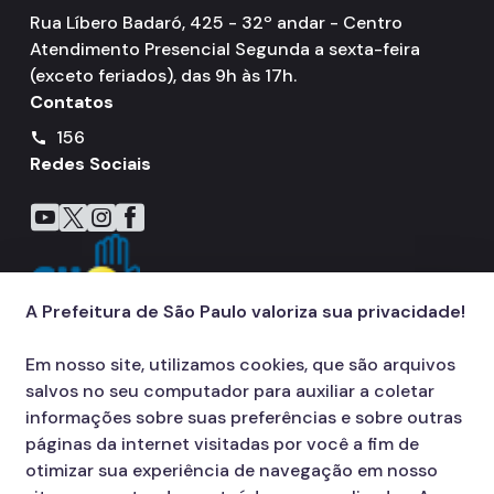
Rua Líbero Badaró, 425 - 32º andar - Centro
Atendimento Presencial Segunda a sexta-feira
(exceto feriados), das 9h às 17h.
Contatos
156
call
Redes Sociais
Icone do YouTube
Icone do X
Icone do Instagram
Icone do Facebook
A Prefeitura de São Paulo valoriza sua privacidade!
Em nosso site, utilizamos cookies, que são arquivos
salvos no seu computador para auxiliar a coletar
informações sobre suas preferências e sobre outras
páginas da internet visitadas por você a fim de
otimizar sua experiência de navegação em nosso