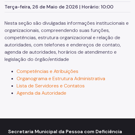
Terça-feira, 26 de Maio de 2026 | Horário: 10:00
Conselho Municipal da Pessoa com Deficiência (CMPD)
Informações para a imprensa sobre a SMPED
Nesta seção são divulgadas informações institucionais e
organizacionais, compreendendo suas funções,
Notícias da SMPED
competências, estrutura organizacional e relação de
autoridades, com telefones e endereços de contato,
Fale com a SMPED
agenda de autoridades, horários de atendimento e
legislação do órgão/entidade
Competências e Atribuições
Organograma e Estrutura Administrativa
Lista de Servidores e Contatos
Agenda da Autoridade
Secretaria Municipal da Pessoa com Deficiência