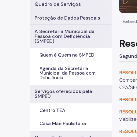
Quadro de Serviços
Proteção de Dados Pessoais
Exibind
A Secretaria Municipal da
Pessoa com Deficiência
Res
(SMPED)
Quem é Quem na SMPED
Segunda
Agenda da Secretária
RESOL
Municipal da Pessoa com
Deficiência
Compan
CPA/SE
Serviços oferecidos pela
SMPED
RESOL
Centro TEA
RESOL
viabili
Casa Mãe Paulistana
RESOL