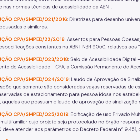
 e nas normas técnicas de acessibilidade da ABNT.
UÇÃO CPA/SMPED/021/2016
: Diretrizes para desenho univer
 pousadas e similares.
UÇÃO CPA/SMPED/22/2018
: Assentos para Pessoas Obesas
especificações constantes na ABNT NBR 9050, relativos aos 
UÇÃO CPA/SMPED/023/2018
: Selo de Acessibilidade Digital
nte de Acessibilidade - CPA, a Comissão Permanente de Acessib
UÇÃO CPA/SMPED/024/2019
: Laudo de Aprovação de Sinal
ispõe que somente são consideradas vagas reservadas de es
eservadas de estacionamento para pessoa idosa nos estabel
o, aquelas que possuam o laudo de aprovação de sinalização 
UÇÃO CPA/SMPED/025/2019
: Edificação de uso Privado Mul
 multifamiliar cujo projeto seja protocolado no órgão responsá
 deve atender aos parâmetros do Decreto Federal nº 9.451, d