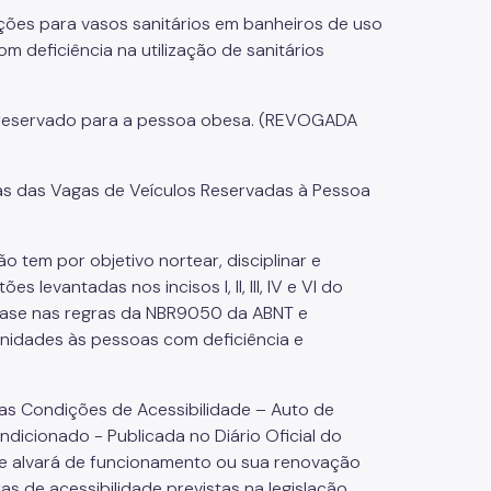
ações para vasos sanitários em banheiros de uso
m deficiência na utilização de sanitários
 reservado para a pessoa obesa. (REVOGADA
cas das Vagas de Veículos Reservadas à Pessoa
ão tem por objetivo nortear, disciplinar e
 levantadas nos incisos I, II, III, IV e VI do
 base nas regras da NBR9050 da ABNT e
unidades às pessoas com deficiência e
as Condições de Acessibilidade – Auto de
icionado - Publicada no Diário Oficial do
e alvará de funcionamento ou sua renovação
as de acessibilidade previstas na legislação