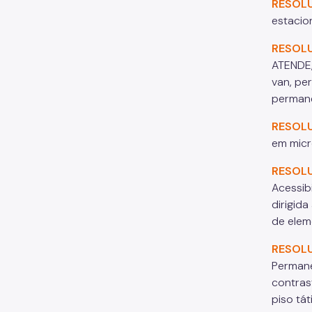
RESOL
estacio
RESOL
ATENDE,
van, pe
permane
RESOL
em mic
RESOL
Acessib
dirigida
de elem
RESOL
Permane
contrast
piso tát