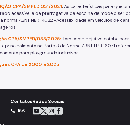
UÇÃO CPA/SMPED 031/2021
:
As características para que um
rado acessível e da prerrogativa de escolha de modelo ser
da norma ABNT NBR 14022 -Acessibilidade em veículos de carac
ageiros.
ção CPA/SMPED/033/2025:
Tem como objetivo estabelecer 
os, principalmente na Parte 8 da Norma ABNT NBR 16071 refer
icamente para playgrounds inclusivos.
ções CPA de 2000 a 2025
Contatos
Redes Sociais
Icone do YouTube
Icone do X
Icone do Instagram
Icone do Facebook
156
call
ra