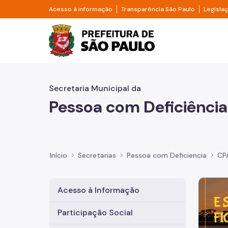
Pular para o Conteúdo principal
Divisor de acesso à informação
Divisor d
Acesso à informação
Transparência São Paulo
Legisla
Prefeitura de São Pa
Secretaria Municipal da
Pessoa com Deficiência
Início
Secretarias
Pessoa com Deficiencia
CP
Imagem 
Acesso à Informação
Participação Social