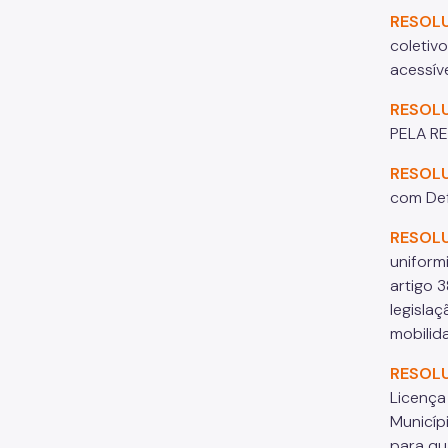
RESOL
coletiv
acessíve
RESOL
PELA R
RESOL
com Def
RESOL
uniformi
artigo 
legisla
mobilid
RESOL
Licença
Municíp
para qu