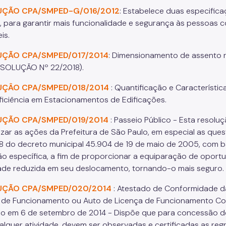
UÇÃO CPA/SMPED-G/016/2012
: Estabelece duas especific
o, para garantir mais funcionalidade e segurança às pessoas co
is.
UÇÃO CPA/SMPED/017/2014
: Dimensionamento de assento
ESOLUÇÃO Nº 22/2018).
UÇÂO CPA/SMPED/018/2014
: Quantificação e Característi
iciência em Estacionamentos de Edificações.
UÇÃO CPA/SMPED/019/2014
: Passeio Público - Esta resoluç
zar as ações da Prefeitura de São Paulo, em especial as questões
38 do decreto municipal 45.904 de 19 de maio de 2005, com
ção específica, a fim de proporcionar a equiparação de oport
ade reduzida em seu deslocamento, tornando-o mais seguro.
UÇÃO CPA/SMPED/020/2014
: Atestado de Conformidade d
 de Funcionamento ou Auto de Licença de Funcionamento Cond
io em 6 de setembro de 2014 - Dispõe que para concessão d
alquer atividade, devem ser observadas e certificadas as regr