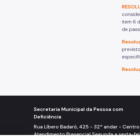
RESOL
conside
item 6 
de pass
Resolu
previst
especif
Resolu
Secretaria Municipal da Pessoa com
Deficiência
Rua Líbero Badaró, 425 - 32º andar - Centro
Atendimento Presencial Segunda a sexta-fei