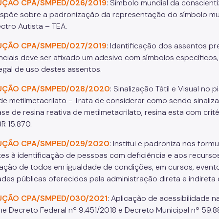
UÇÃO CPA/SMPED/026/2019
: Símbolo mundial da conscient
ispõe sobre a padronização da representação do símbolo mu
ctro Autista – TEA.
UÇÃO CPA/SMPED/027/2019
: Identificação dos assentos pr
nciais deve ser afixado um adesivo com símbolos específicos
legal de uso destes assentos.
UÇÃO CPA/SMPED/028/2020
: Sinalização Tátil e Visual no 
de metilmetacrilato - Trata de considerar como sendo sinalizaçã
ase de resina reativa de metilmetacrilato, resina esta com cri
R 15.870.
UÇÃO CPA/SMPED/029/2020
: Institui e padroniza nos form
tes à identificação de pessoas com deficiência e aos recursos
pação de todos em igualdade de condições, em cursos, evento
dades públicas oferecidos pela administração direta e indireta
UÇÃO CPA/SMPED/030/2021
: Aplicação de acessibilidade n
e Decreto Federal nº 9.451/2018 e Decreto Municipal nº 59.