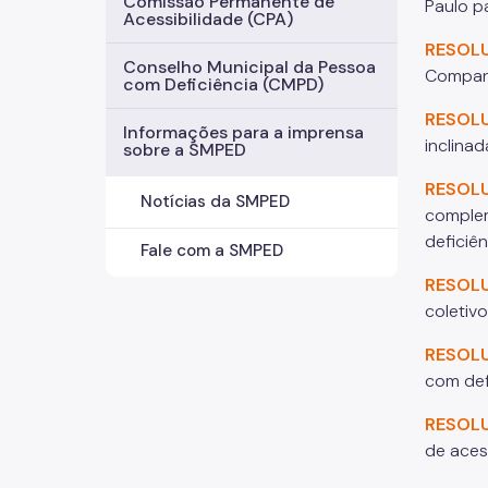
Comissão Permanente de
Paulo p
Acessibilidade (CPA)
RESOL
Conselho Municipal da Pessoa
Compan
com Deficiência (CMPD)
RESOL
Informações para a imprensa
inclina
sobre a SMPED
RESOL
Notícias da SMPED
complem
deficiê
Fale com a SMPED
RESOL
coletivo
RESOL
com def
RESOL
de aces