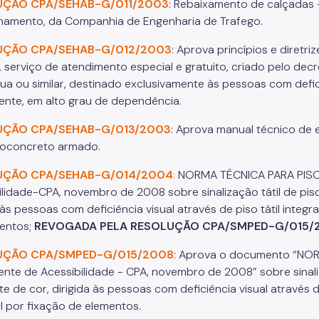
UÇÃO CPA/SEHAB-G/011/2003
: Rebaixamento de calçadas –
namento, da Companhia de Engenharia de Trafego.
UÇÃO CPA/SEHAB-G/012/2003
: Aprova princípios e diret
 serviço de atendimento especial e gratuito, criado pelo decr
rua ou similar, destinado exclusivamente às pessoas com defic
nte, em alto grau de dependência.
UÇÃO CPA/SEHAB-G/013/2003
: Aprova manual técnico de
roconcreto armado.
UÇÃO CPA/SEHAB-G/014/2004
:
NORMA TÉCNICA PARA PISO
ilidade-CPA, novembro de 2008 sobre sinalização tátil de pis
 às pessoas com deficiência visual através de piso tátil integra
entos;
REVOGADA PELA RESOLUÇÃO CPA/SMPED-G/015/
UÇÃO CPA/SMPED-G/015/2008
: Aprova o documento “NO
nte de Acessibilidade - CPA, novembro de 2008” sobre sinaliz
e de cor, dirigida às pessoas com deficiência visual através de
il por fixação de elementos.