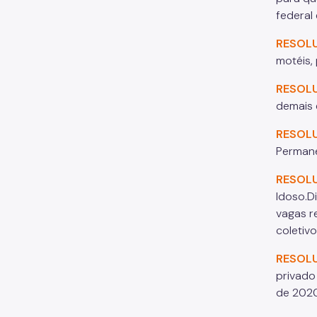
federal
RESOL
motéis,
RESOL
demais 
RESOL
Permane
RESOL
Idoso.D
vagas r
coletiv
RESOL
privado
de 2020