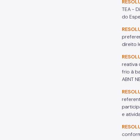
RESOL
TEA - D
do Espe
RESOL
prefere
direito 
RESOL
reativa 
frio à b
ABNT NB
RESOL
referen
partici
e ativi
RESOL
conform