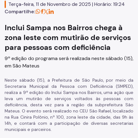
Terça-feira, 11 de Novembro de 2025 | Horário: 19:24
Comissão Permanente de Acessibilidade (CPA)
Compartilhe:
Conselho Municipal da Pessoa com Deficiência (CMPD)
Inclui Sampa nos Bairros chega à
Informações para a imprensa sobre a SMPED
zona leste com mutirão de serviços
Notícias da SMPED
para pessoas com deficiência
Fale com a SMPED
9ª edição do programa será realizada neste sábado (15),
em São Mateus
Neste sábado (15), a Prefeitura de São Paulo, por meio da
Secretaria Municipal da Pessoa com Deficiência (SMPED),
realiza a 9ª edição do Inclui Sampa nos Bairros, uma ação que
leva um mutirão de serviços voltados às pessoas com
deficiência, desta vez para a região da subprefeitura São
Mateus. O evento será realizado no CEU São Rafael, localizado
na Rua Cinira Polônio, nº 100, zona leste da cidade, das 9h às
14h, e contará com a participação de diversas secretarias
municipais e parceiros.