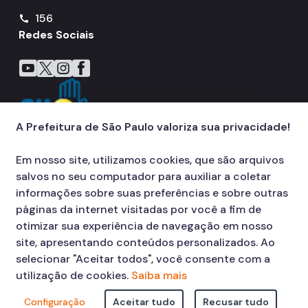
156
call
Redes Sociais
Icone do YouTube
Icone do X
Icone do Instagram
Icone do Facebook
A Prefeitura de São Paulo valoriza sua privacidade!
Em nosso site, utilizamos cookies, que são arquivos
salvos no seu computador para auxiliar a coletar
informações sobre suas preferências e sobre outras
páginas da internet visitadas por você a fim de
otimizar sua experiência de navegação em nosso
site, apresentando conteúdos personalizados. Ao
selecionar "Aceitar todos", você consente com a
utilização de cookies.
Saiba mais
Configuração
Aceitar tudo
Recusar tudo
© COPYRIGHT 2026,
Prefeitura Municipal de São Paulo Viaduto do Cha,