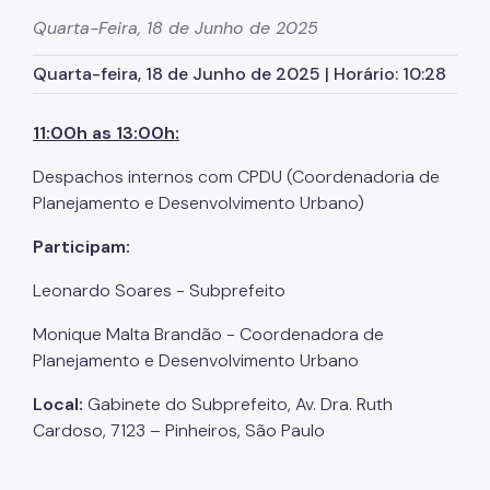
Zeladoria Urbana
Quarta-Feira, 18 de Junho de 2025
Cata-Bagulho
Quarta-feira, 18 de Junho de 2025 | Horário: 10:28
Termo de Cooperação
11:00h as 13:00h:
Programa de Metas
Despachos internos com CPDU (Coordenadoria de
Noticias
Planejamento e Desenvolvimento Urbano)
Contate Nossos Servidores
Participam:
Leonardo Soares - Subprefeito
Monique Malta Brandão - Coordenadora de
Planejamento e Desenvolvimento Urbano
Local:
Gabinete do Subprefeito, Av. Dra. Ruth
Cardoso, 7123 – Pinheiros, São Paulo