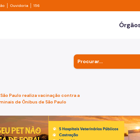
e transparência São Paulo
Legislação
Ouvidoria
ção
Ouvidoria
156
ulo
Órgãos
Secr
Outr
Subp
 São Paulo realiza vacinação contra a
minais de Ônibus de São Paulo
de um cachorro caramelo e uma gata rajada, olhando para 