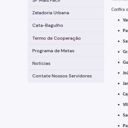
SP Mais Fácil
Confira 
Zeladoria Urbana
Va
Cata-Bagulho
Pa
Termo de Cooperação
Sa
Programa de Metas
Gr
Gu
Noticias
Jo
Contate Nossos Servidores
Ja
Ca
Vi
Sa
Pa