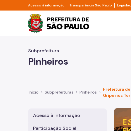
Pular para o Conteúdo principal
Divisor de acesso à informação
Divisor d
Acesso à informação
Transparência São Paulo
Legisla
Prefeitura de São Pa
Subprefeitura
Pinheiros
Prefeitura de
Início
Subprefeituras
Pinheiros
Gripe nos Ter
Imagem 
Acesso à Informação
Participação Social