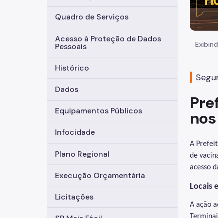
Quadro de Serviços
Acesso à Proteção de Dados
Exibind
Pessoais
Histórico
Segun
Dados
Pre
Equipamentos Públicos
nos
Infocidade
A Prefei
Plano Regional
de vacina
acesso d
Execução Orçamentária
Locais 
Licitações
A ação a
Terminai