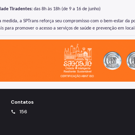
dade Tiradentes:
das 8h às 18h (de 9 a 16 de junho)
 medida, a SPTrans reforça seu compromisso com o bem-estar da pop
is para promover o acesso a serviços de saúde e prevenção em locai
o, cidade inteligente, resiliente e sustentável
Contatos
156
call