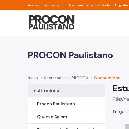
Pular para o Conteúdo principal
Divisor de acesso à informação
Divisor d
Acesso à informação
Transparência São Paulo
Legisla
Prefeitura de São Pa
PROCON Paulistano
Início
Secretarias
PROCON
Consumidor
Est
Institucional
Página
Procon Paulistano
Terça-f
Quem é Quem