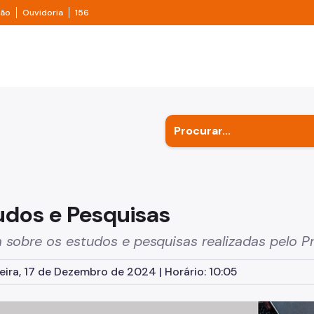
e transparência São Paulo
Legislação
Ouvidoria
ção
Ouvidoria
156
ulo
udos e Pesquisas
 sobre os estudos e pesquisas realizadas pelo 
eira, 17 de Dezembro de 2024 | Horário: 10:05