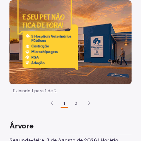
Acesso à Informação
Imagem de um cachorro caramelo e uma gata rajada, ol
Participação Social
Quadro de Serviços
Acesso à Proteção de Dados Pessoais
Organização
Histórico
Dados
Equipamentos Públicos
Exibindo 1 para 1 de 2
Infocidade
1
2
Plano Regional
Execução Orçamentária
Árvore
Licitações
Segunda-feira, 3 de Agosto de 2026 | Horário: