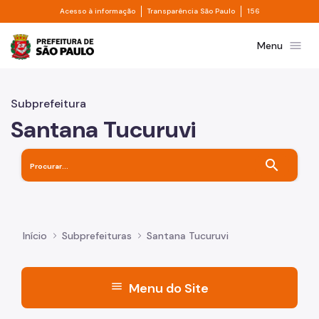
Divisor de acesso à informação
Divisor de transpa
Pular para o Conteúdo principal
Acesso à informação
Transparência São Paulo
156
Prefeitura de São Paulo
menu
Menu
Subprefeitura
Santana Tucuruvi
search
Início
Subprefeituras
Santana Tucuruvi
menu
Menu do Site