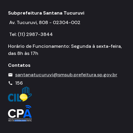
Subprefeitura Santana Tucuruvi
Av. Tucuruvi, 808 - 02304-002
Tel: (11) 2987-3844
Horário de Funcionamento: Segunda à sexta-feira,
das 8h às 17h
Contatos
santanatucuruvi@smsub.prefeitura.sp.gov.br
mail
156
call