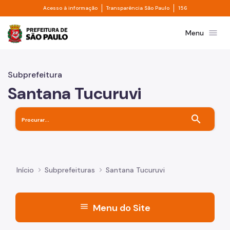
Divisor de acesso à informação
Divisor de transpa
Pular para o Conteúdo principal
Acesso à informação
Transparência São Paulo
156
Prefeitura de São Paulo
menu
Menu
Subprefeitura
Santana Tucuruvi
search
Início
Subprefeituras
Santana Tucuruvi
menu
Menu do Site