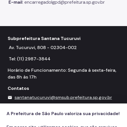
E-mail
: encarregadolgpd@prefeitura.sp.gov.br
Subprefeitura Santana Tucuruvi
Av. Tucuruvi, 808 - 02304-002
Tel: (11) 2987-3844
Horário de Funcionamento: Segunda à sexta-feira,
das 8h às 17h
Contatos
santanatucuruvi@smsub.prefeitura.sp.gov.br
mail
156
call
A Prefeitura de São Paulo valoriza sua privacidade!