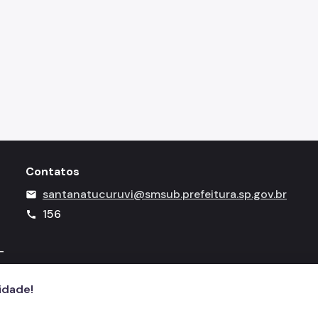
Contatos
santanatucuruvi@smsub.prefeitura.sp.gov.br
mail
156
call
-
cidade!