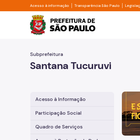
Pular para o Conteúdo principal
Divisor de acesso à informação
Divisor d
Acesso à informação
Transparência São Paulo
Legisla
Prefeitura de São Pa
Subprefeitura
Santana Tucuruvi
Imagem 
Acesso à Informação
Participação Social
Quadro de Serviços