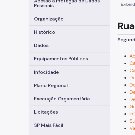
Acesso à Proteção de Dados
Exibind
Pessoais
Organização
Rua
Histórico
Segunda
Dados
Ac
Equipamentos Públicos
Ca
Ca
Infocidade
De
De
Plano Regional
De
Execução Orçamentária
De
Gu
Licitações
In
Su
SP Mais Fácil
Vi