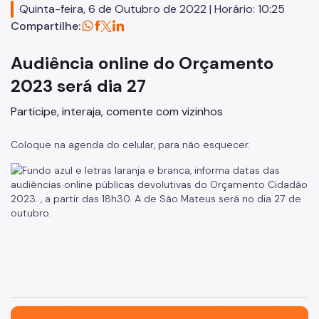
Quinta-feira, 6 de Outubro de 2022 | Horário: 10:25
Compartilhe:
SP Mais Fácil
Zeladoria Urbana
Audiência online do Orçamento
Cata-Bagulho
2023 será dia 27
Termo de Cooperação
Participe, interaja, comente com vizinhos
Programa de Metas
Coloque na agenda do celular, para não esquecer.
Notícias
São Paulo, cidade inteligente, resiliente e sustentável