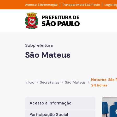
Pular para o Conteúdo principal
Divisor de acesso à informação
Divisor d
Acesso à informação
Transparência São Paulo
Legisla
Prefeitura de São Pa
Subprefeitura
São Mateus
Noturno: São 
Início
Secretarias
São Mateus
24 horas
Imagem 
Acesso à Informação
Participação Social