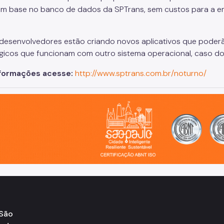
m base no banco de dados da SPTrans, sem custos para a e
desenvolvedores estão criando novos aplicativos que poderã
gicos que funcionam com outro sistema operacional, caso do
nformações acesse:
http://www.sptrans.com.br/noturno/
o, cidade inteligente, resiliente e sustentável
 São