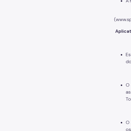
A 
(www.sp
Aplica
Es
do
O 
as
To
O 
os