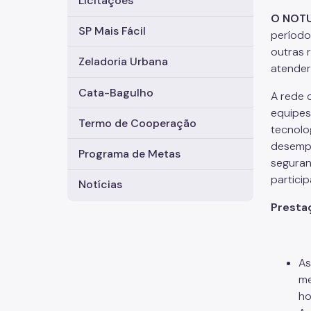
Licitações
O NOT
SP Mais Fácil
período
outras 
Zeladoria Urbana
atender
Cata-Bagulho
A rede 
equipes
Termo de Cooperação
tecnolo
desempe
Programa de Metas
seguran
partici
Notícias
Presta
As
me
ho