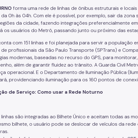
URNO
forma uma rede de linhas de ônibus estruturais e locai
 da 0h às 04h. Com ele é possível, por exemplo, sair da zona 
regiões da cidade, fazendo integrações preferencialmente e
á os usuários do Metrô, passando junto ou próximo das esta
conta com 151 linhas e foi planejada para servir a população
 de profissionais da São Paulo Transporte (SPTrans) e Compa
gias modernas, baseadas no recurso do GPS, para monitorar, 
nho, além de garantir fluidez ao trânsito. A Guarda Civil Me
ça operacional. E o Departamento de Iluminação Pública (Ilu
pará, providenciando iluminação para os 160 pontos de conex
ção de Serviço: Como usar a Rede Noturno
 linhas são integradas ao Bilhete Único e aceitam todas as 
smo bilhete, o usuário pode se deslocar de veículos da rede e
ras.