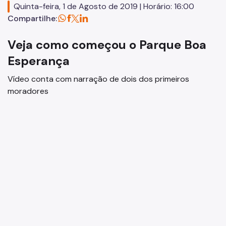
Quinta-feira, 1 de Agosto de 2019 | Horário: 16:00
Compartilhe:
SP Mais Fácil
Zeladoria Urbana
Veja como começou o Parque Boa
Cata-Bagulho
Esperança
Termo de Cooperação
Vídeo conta com narração de dois dos primeiros
moradores
Programa de Metas
Notícias