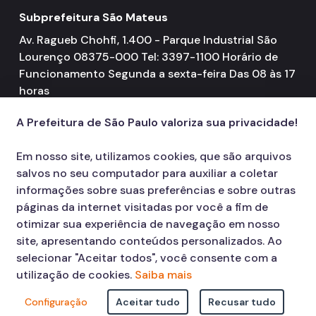
Subprefeitura São Mateus
Av. Ragueb Chohfi, 1.400 - Parque Industrial São
Lourenço 08375-000 Tel: 3397-1100 Horário de
Funcionamento Segunda a sexta-feira Das 08 às 17
horas
A Prefeitura de São Paulo valoriza sua privacidade!
Em nosso site, utilizamos cookies, que são arquivos
salvos no seu computador para auxiliar a coletar
informações sobre suas preferências e sobre outras
páginas da internet visitadas por você a fim de
otimizar sua experiência de navegação em nosso
site, apresentando conteúdos personalizados. Ao
selecionar "Aceitar todos", você consente com a
utilização de cookies.
Saiba mais
Configuração
Aceitar tudo
Recusar tudo
© COPYRIGHT 2026,
Prefeitura Municipal de São Paulo Viaduto do Cha,