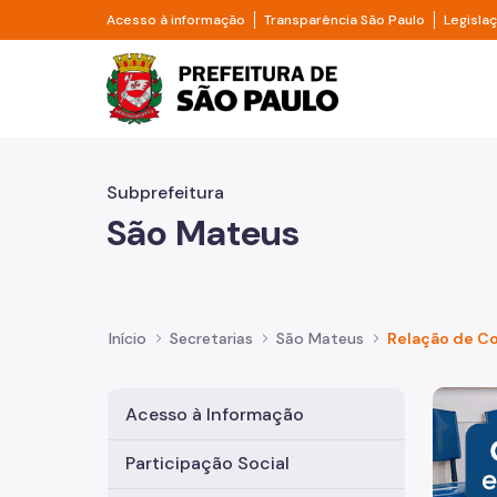
Pular para o Conteúdo principal
Divisor de acesso à informação
Divisor d
Acesso à informação
Transparência São Paulo
Legisla
Prefeitura de São Pa
Subprefeitura
São Mateus
Início
Secretarias
São Mateus
Relação de C
Imagem 
Acesso à Informação
Participação Social