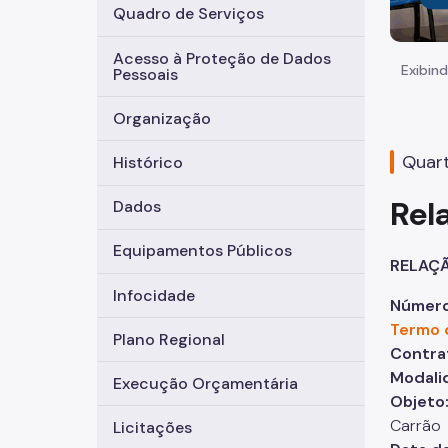
Quadro de Serviços
Acesso à Proteção de Dados
Exibind
Pessoais
Organização
Quart
Histórico
Rel
Dados
Equipamentos Públicos
RELAÇ
Infocidade
Número
Termo 
Plano Regional
Contra
Modali
Execução Orçamentária
Objeto
Carrão
Licitações