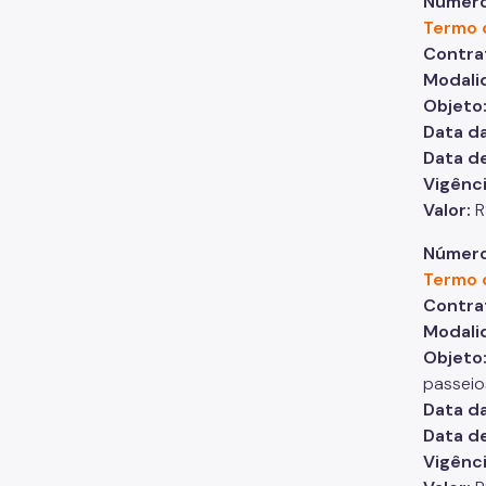
Número
Termo 
Contra
Modali
Objeto
Data da
Data d
Vigênc
Valor:
R
Número
Termo 
Contra
Modali
Objeto
passeio
Data da
Data d
Vigênc