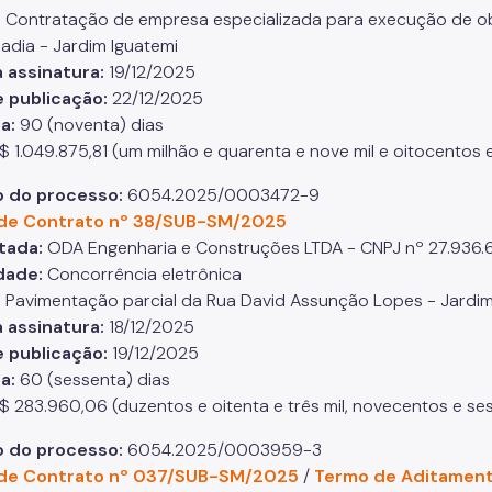
:
Contratação de empresa especializada para execução de o
adia - Jardim Iguatemi
 assinatura:
19/12/2025
 publicação:
22/12/2025
ia:
90 (noventa) dias
$ 1.049.875,81 (um milhão e quarenta e nove mil e oitocentos 
 do processo:
6054.2025/0003472-9
de Contrato nº 38/SUB-SM/2025
tada:
ODA Engenharia e Construções LTDA - CNPJ nº 27.936
dade:
Concorrência eletrônica
:
Pavimentação parcial da Rua David Assunção Lopes - Jardim
 assinatura:
18/12/2025
e publicação:
19/12/2025
a:
60 (sessenta) dias
$ 283.960,06 (duzentos e oitenta e três mil, novecentos e ses
 do processo:
6054.2025/0003959-3
de Contrato nº 037/SUB-SM/2025
/
Termo de Aditamen