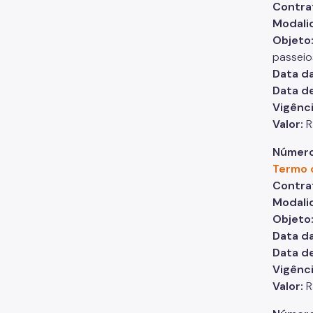
Contra
Modali
Objeto
passeio
Data da
Data d
Vigênci
Valor:
R
Número
Termo 
Contra
Modali
Objeto
Data da
Data d
Vigênc
Valor:
R