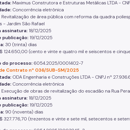
tada:
Maximus Construtora e Estruturas Metálicas LTDA - C
dade:
Concorrência eletrônica
:
Revitalização de área pública com reforma da quadra polies
s - Jardim São Rafael
 assinatura:
18/12/2025
e publicação:
19/12/2025
a:
30 (trinta) dias
$ 124.650,00 (cento e vinte e quatro mil e seiscentos e cinque
 do processo:
6054.2025/0001402-7
de Contrato nº 036/SUB-SM/2025
tada:
ODA Engenharia e Construções LTDA - CNPJ nº 27.936
dade:
Concorrência eletrônica
:
Execução de obras de revitalização do escadão na Rua Perami
 assinatura:
18/12/2025
e publicação:
19/12/2025
ia:
90 (noventa) dias
$ 327.776,70 (trezentos e vinte e sete mil, setecentos e seten