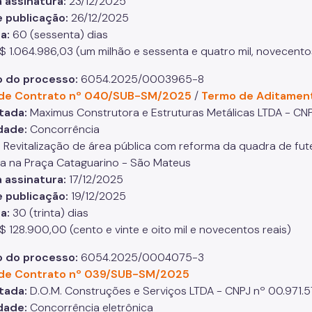
 assinatura:
23/12/2025
 publicação:
26/12/2025
ia:
60 (sessenta) dias
$ 1.064.986,03 (um milhão e sessenta e quatro mil, novecentos
 do processo:
6054.2025/0003965-8
de Contrato nº 040/SUB-SM/2025
/
Termo de Aditamen
tada:
Maximus Construtora e Estruturas Metálicas LTDA - CN
dade:
Concorrência
:
Revitalização de área pública com reforma da quadra de fute
ina na Praça Cataguarino - São Mateus
 assinatura:
17/12/2025
 publicação:
19/12/2025
ia:
30 (trinta) dias
$ 128.900,00 (cento e vinte e oito mil e novecentos reais)
 do processo:
6054.2025/0004075-3
de Contrato nº 039/SUB-SM/2025
tada:
D.O.M. Construções e Serviços LTDA - CNPJ nº 00.971.
dade:
Concorrência eletrônica