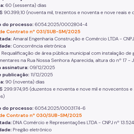
ia:
60 (sessenta) dias
$ 90.399,10 (noventa mil, trezentos e noventa e nove reais e
 do processo:
6054.2025/0002804-4
de Contrato nº 031/SUB-SM/2025
tada:
Amaral Engenharia Construção e Comércio LTDA - CNP
dade:
Concorrência eletrônica
:
Requalificação de área pública municipal com instalação de 
entares na Rua Nossa Senhora Aparecida, altura do nº 17 - J
 assinatura:
09/12/2025
 publicação:
11/12/2025
ia:
90 (noventa) dias
$ 299.974,95 (duzentos e noventa e nove mil e novecentos e 
s)
 do processo:
6054.2025/0003174-6
de Contrato nº 030/SUB-SM/2025
tada:
DNA Comércio e Representações LTDA - CNPJ nº 13.524
dade:
Pregão eletrônico