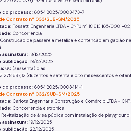
$ 327.000,00 (trezentos e vinte e sete mil reais)
 do processo:
6054.2025/0003473-7
de Contrato nº 033/SUB-SM/2025
tada:
Fossatti Engenharia LTDA - CNPJ nº 18.613.165/0001-02
dade:
Concorrência
 Construção de passarela metálica e contenção em gabião na E
i
 assinatura:
18/12/2025
 publicação:
19/12/2025
a:
60 (sessenta) dias
$ 278.687,12 (duzentos e setenta e oito mil seiscentos e oiten
 do processo:
6054.2025/0003414-1
de Contrato nº 032/SUB-SM/2025
tada:
Carlota Engenharia Construção e Comércio LTDA - CNP
dade:
Concorrência eletrônica
:
Revitalização de área pública com instalação de playground
 assinatura:
19/12/2025
 publicação:
22/12/2025