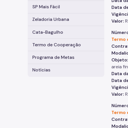
Data da
SP Mais Fácil
Data de
Vigênc
Zeladoria Urbana
Valor:
R
Cata-Bagulho
Número
Termo 
Termo de Cooperação
Contra
Modali
Programa de Metas
Objeto
areia f
Notícias
Data da
Data de
Vigênc
Valor:
R
Número
Termo 
Contra
Modali