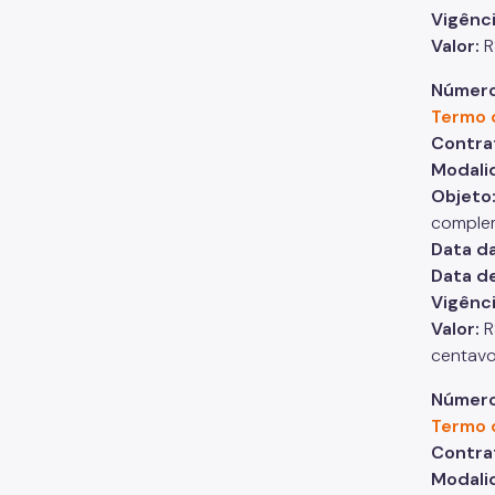
Vigênc
Valor:
R
Número
Termo 
Contra
Modali
Objeto
complem
Data da
Data de
Vigênc
Valor:
R
centavo
Número
Termo 
Contra
Modali