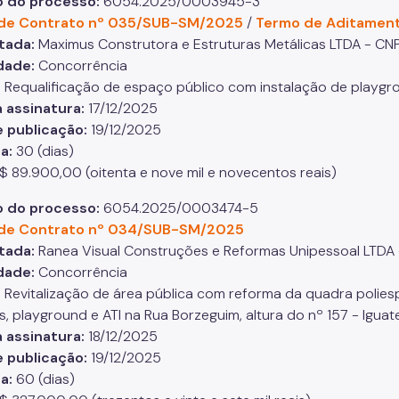
 do processo:
6054.2025/0003945-3
de Contrato nº 035/SUB-SM/2025
/
Termo de Aditamen
tada:
Maximus Construtora e Estruturas Metálicas LTDA - C
dade:
Concorrência
:
Requalificação de espaço público com instalação de playgro
 assinatura:
17/12/2025
e publicação:
19/12/2025
ia:
30 (dias)
$ 89.900,00 (oitenta e nove mil e novecentos reais)
 do processo:
6054.2025/0003474-5
de Contrato nº 034/SUB-SM/2025
tada:
Ranea Visual Construções e Reformas Unipessoal LTDA 
dade:
Concorrência
:
Revitalização de área pública com reforma da quadra polies
s, playground e ATI na Rua Borzeguim, altura do nº 157 - Igua
 assinatura:
18/12/2025
e publicação:
19/12/2025
ia:
60 (dias)