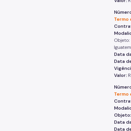
Valor:
R
Número
Termo 
Contra
Modali
Objeto:
Iguatem
Data da
Data de
Vigênci
Valor:
R
Número
Termo 
Contra
Modali
Objeto
Data da
Data de