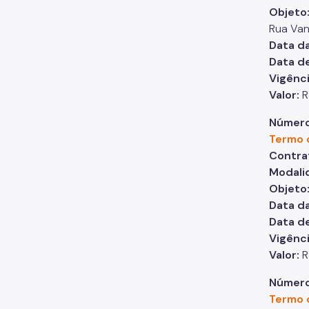
Objeto
Rua Van
Data da
Data de
Vigênc
Valor:
R
Número
Termo 
Contra
Modali
Objeto
Data da
Data d
Vigênci
Valor:
R
Número
Termo 