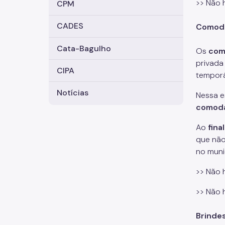
>> Não 
CPM
CADES
Comod
Cata-Bagulho
Os
com
privad
CIPA
temporá
Notícias
Nessa e
comoda
Ao
fina
que não
no muni
>> Não 
>> Não 
Brinde