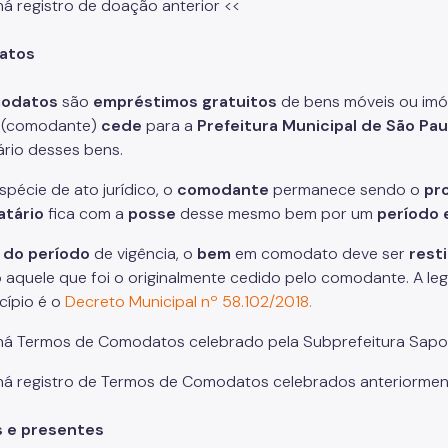
há registro de doação anterior <<
atos
odatos
são
empréstimos gratuitos
de bens móveis ou imó
a (comodante)
cede
para a
Prefeitura Municipal de São Pau
rio desses bens.
spécie de ato jurídico, o
comodante
permanece sendo o
pr
tário
fica com a
posse
desse mesmo bem por um
período 
l do período
de vigência, o
bem
em comodato deve ser
rest
 aquele que foi o originalmente cedido pelo comodante. A leg
cípio é o
Decreto Municipal nº 58.102/2018.
há Termos de Comodatos celebrado pela Subprefeitura Sapo
há registro de Termos de Comodatos celebrados anteriormen
s e presentes