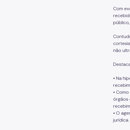
Com exc
recebid
público
Contudo
cortesi
não ult
Destaca
• Na hi
recebim
• Como 
órgãos 
recebim
• O age
jurídica.