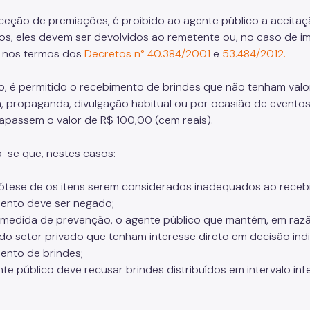
eção de premiações, é proibido ao agente público a aceitaç
os, eles devem ser devolvidos ao remetente ou, no caso de i
, nos termos dos
Decretos n° 40.384/2001
e
53.484/2012.
, é permitido o recebimento de brindes que não tenham valor 
a, propaganda, divulgação habitual ou por ocasião de evento
rapassem o valor de R$ 100,00 (cem reais).
-se que, nestes casos:
pótese de os itens serem considerados inadequados ao recebi
ento deve ser negado;
medida de prevenção, o agente público que mantém, em razã
do setor privado que tenham interesse direto em decisão indiv
ento de brindes;
nte público deve recusar brindes distribuídos em intervalo in