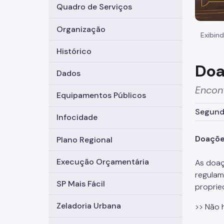
Quadro de Serviços
Organização
Exibind
Histórico
Doa
Dados
Encon
Equipamentos Públicos
Segunda
Infocidade
Doaçõ
Plano Regional
Execução Orçamentária
As doaç
regula
SP Mais Fácil
proprie
Zeladoria Urbana
>> Não 