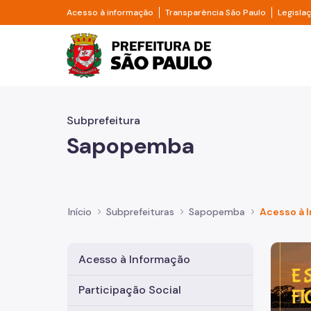
Pular para o Conteúdo principal
Divisor de acesso à informação
Divisor d
Acesso à informação
Transparência São Paulo
Legisla
Prefeitura de São Pa
Subprefeitura
Sapopemba
Início
Subprefeituras
Sapopemba
Acesso à 
Imagem 
Acesso à Informação
Participação Social