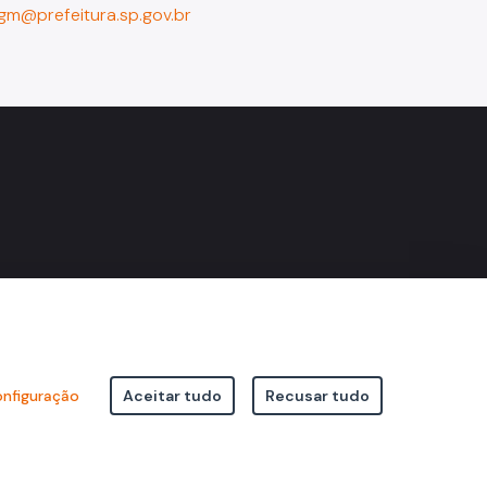
gm@prefeitura.sp.gov.br
nfiguração
Aceitar tudo
Recusar tudo
icipal de São Paulo Viaduto do Cha, 15 - Centro - CEP: 01002-020