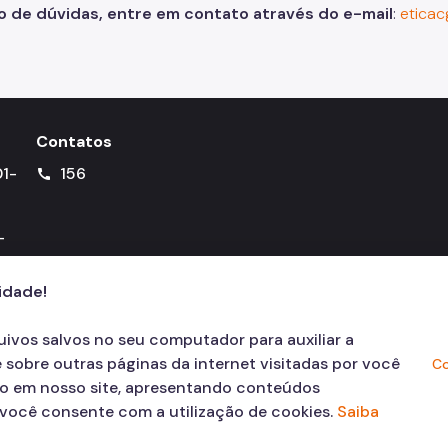
o de dúvidas, entre em contato através do e-mail
:
eticac
Contatos
01-
156
call
-
cidade!
quivos salvos no seu computador para auxiliar a
 sobre outras páginas da internet visitadas por você
Co
ão em nosso site, apresentando conteúdos
, você consente com a utilização de cookies.
Saiba
© COPYRIGHT 2026,
Prefeitura Mun