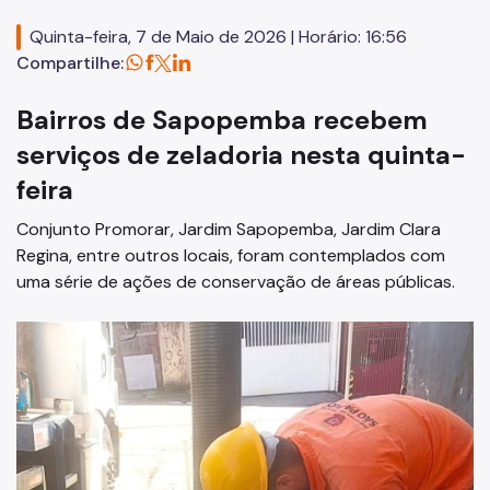
Zeladoria Urbana
Quinta-feira, 7 de Maio de 2026 | Horário: 16:56
Compartilhe:
CPM
CADES
Bairros de Sapopemba recebem
Cata-Bagulho
serviços de zeladoria nesta quinta-
feira
CIPA
Conjunto Promorar, Jardim Sapopemba, Jardim Clara
Notícias
Regina, entre outros locais, foram contemplados com
uma série de ações de conservação de áreas públicas.