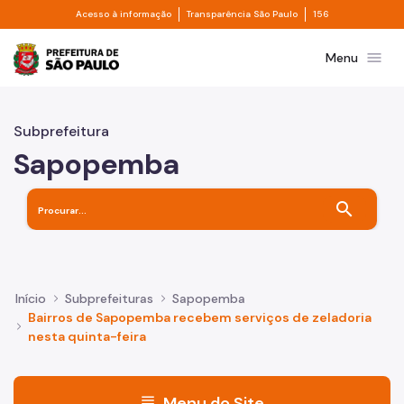
Divisor de acesso à informação
Divisor de transpa
Pular para o Conteúdo principal
Acesso à informação
Transparência São Paulo
156
Prefeitura de São Paulo
menu
Menu
Subprefeitura
Sapopemba
search
Início
Subprefeituras
Sapopemba
Bairros de Sapopemba recebem serviços de zeladoria
nesta quinta-feira
menu
Menu do Site