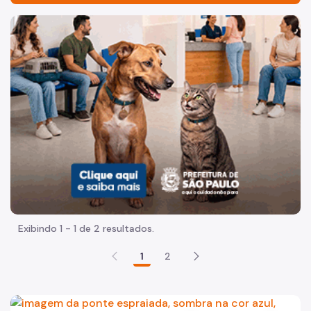
Acesso à Informação
Imagem de um cachorro caramelo e uma gata rajada, olha
Participação Social
Quadro de Serviços
Busca Territórios - UVIS
Conheça a DVZ
Animais Sinantrópicos - NVSIN
Vistoria Zoosanitária - NVZ
Vigilância Epidemiológica - NVE
Exibindo 1 - 1 de 2 resultados.
Laboratório - LABZOO
1
2
Laboratório - LABFAUNA
Plantão