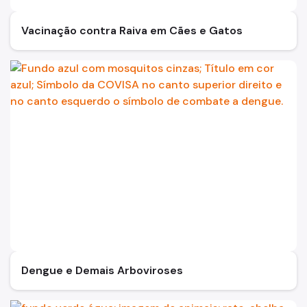
Boletins
Vacinação contra Raiva em Cães e Gatos
Educação e Pesquisa
Contatos
Dengue e Demais Arboviroses