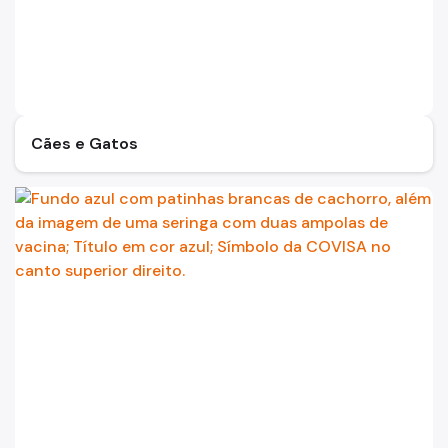
Carrapatos
Escorpiões
Formigas
Lacraias e Centopéias
Cães e Gatos
Morcegos
Moscas
Mosquitos
Pombos
Ratos
Pulgas
Taturanas
Vespas