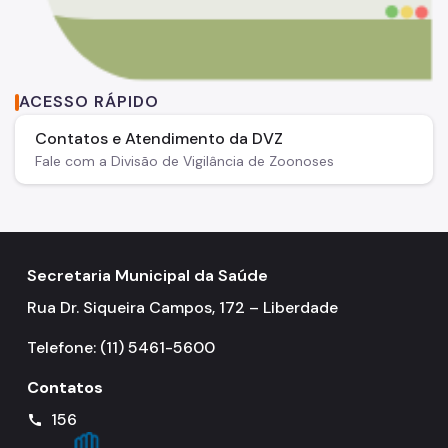
ACESSO RÁPIDO
Contatos e Atendimento da DVZ
Fale com a Divisão de Vigilância de Zoonoses
Secretaria Municipal da Saúde
Rua Dr. Siqueira Campos, 172 – Liberdade
Telefone: (11) 5461-5600
Contatos
156
call