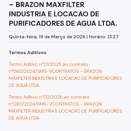
– BRAZON MAXFILTER
Assessoria de Planejamento – Asplan
INDUSTRIA E LOCACAO DE
Assessoria Parlamentar
PURIFICADORES DE AGUA LTDA.
Atenção Básica
Quinta-feira, 19 de Março de 2026 | Horário: 13:27
Atenção Especializada
Atenção Hospitalar
Termos Aditivos
Atenção Integral às Pessoas em Situação de
Termo Aditivo n°01/2025 ao contrato
Acumulação
n°060/2024/SMS-1/CONTRATOS – BRAZON
Biblioteca de Saúde
MAXFILTER INDUSTRIA E LOCACAO DE PURIFICADORES
DE AGUA LTDA.
Cadastro Nacional de Estabelecimento de Saúde
(CNES)
Termo Aditivo n°02/2026 ao contrato
n°060/2024/SMS-1/CONTRATOS – BRAZON
Comitê de Ética em Pesquisa com Seres Humanos
MAXFILTER INDUSTRIA E LOCACAO DE PURIFICADORES
Conselho Municipal de Saúde
DE AGUA LTDA.
Coordenadoria de Controle Interno