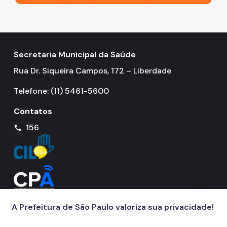
Notícias
Ouvidoria
Secretaria Municipal da Saúde
Proteção de Dados e Privacidade
Rua Dr. Siqueira Campos, 172 – Liberdade
SAMU 192
Telefone: (11) 5461-5600
Tecnologia da Informação e Comunicação
Contatos
Vigilância em Saúde
156
call
A Prefeitura de São Paulo valoriza sua privacidade!