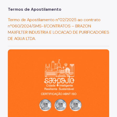
Coordenadoria de Informação em Saúde
Termos de Apostilamento
Infecções Sexualmente Transmissíveis - IST/AIDS
Termo de Apostilamento n°02/2025 ao contrato
Epidemiologia e Informação - CEInfo
n°060/2024/SMS-1/CONTRATOS – BRAZON
MAXFILTER INDUSTRIA E LOCACAO DE PURIFICADORES
Escola Municipal de Saúde - EMS
DE AGUA LTDA.
Gestão de Pessoas
São Paulo, cidade inteligente, resiliente e sustentável
Gestão Participativa
Hospital do Servidor Público Municipal
Judicialização da Saúde
Licitações e Compras Públicas
Atas de Registro de Preços
Editais / Consulta Pública
Manuais de Identidade Visual