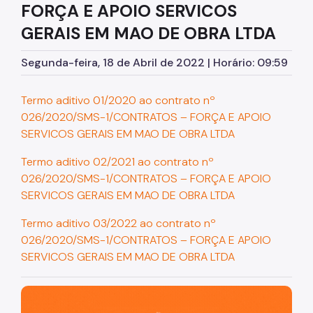
FORÇA E APOIO SERVICOS
Assessoria de Planejamento – Asplan
GERAIS EM MAO DE OBRA LTDA
Assessoria Parlamentar
Segunda-feira, 18 de Abril de 2022 | Horário: 09:59
Atenção Básica
Atenção Especializada
Termo aditivo 01/2020 ao contrato nº
026/2020/SMS-1/CONTRATOS – FORÇA E APOIO
Atenção Hospitalar
SERVICOS GERAIS EM MAO DE OBRA LTDA
Atenção Integral às Pessoas em Situação de
Acumulação
Termo aditivo 02/2021 ao contrato nº
026/2020/SMS-1/CONTRATOS – FORÇA E APOIO
Biblioteca de Saúde
SERVICOS GERAIS EM MAO DE OBRA LTDA
Cadastro Nacional de Estabelecimento de Saúde
(CNES)
Termo aditivo 03/2022 ao contrato nº
026/2020/SMS-1/CONTRATOS – FORÇA E APOIO
Comitê de Ética em Pesquisa com Seres Humanos
SERVICOS GERAIS EM MAO DE OBRA LTDA
Conselho Municipal de Saúde
São Paulo, cidade inteligente, resiliente e sustentável
Coordenadoria de Controle Interno