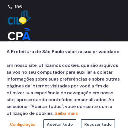
156
call
Notícias
Ouvidoria
Proteção de Dados e Privacidade
SAMU 192
A Prefeitura de São Paulo valoriza sua privacidade!
Tecnologia da Informação e Comunicação
Vigilância em Saúde
Em nosso site, utilizamos cookies, que são arquivos
salvos no seu computador para auxiliar a coletar
informações sobre suas preferências e sobre outras
páginas da internet visitadas por você a fim de
otimizar sua experiência de navegação em nosso
site, apresentando conteúdos personalizados. Ao
selecionar "Aceitar todos", você consente com a
utilização de cookies.
Saiba mais
Configuração
Aceitar tudo
Recusar tudo
© COPYRIGHT 2026,
Prefeitura Municipal de São Paulo Viaduto do Cha,