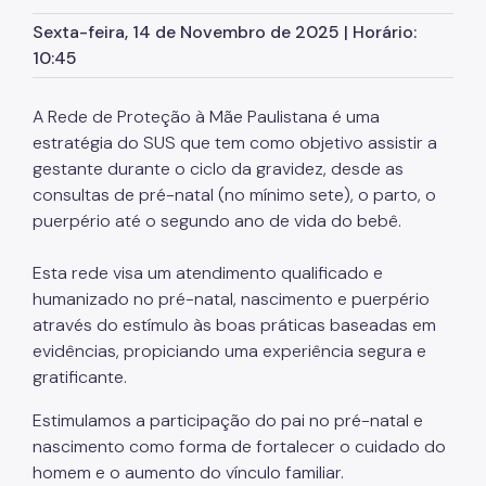
Cuidados Paliativos
Sexta-feira, 14 de Novembro de 2025 | Horário:
10:45
Doenças Raras
eMulti - Equipe Multiprofissional na APS
A Rede de Proteção à Mãe Paulistana é uma
estratégia do SUS que tem como objetivo assistir a
Enfermagem
gestante durante o ciclo da gravidez, desde as
Homem
consultas de pré-natal (no mínimo sete), o parto, o
puerpério até o segundo ano de vida do bebê.
Indígena
Esta rede visa um atendimento qualificado e
LGBTIA+
humanizado no pré-natal, nascimento e puerpério
Migrantes
através do estímulo às boas práticas baseadas em
evidências, propiciando uma experiência segura e
Mulher
gratificante.
Núcleo de Vigilância em saúde das UBS
Estimulamos a participação do pai no pré-natal e
PAVS/Saúde Ambiental
nascimento como forma de fortalecer o cuidado do
homem e o aumento do vínculo familiar.
PICS/Saúde Integrativa