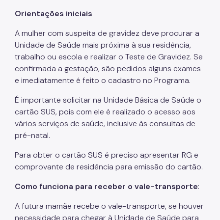
Orientações iniciais
Pesquisas na Atenção Básica
A mulher com suspeita de gravidez deve procurar a
Pessoa em Situação de Rua
Unidade de Saúde mais próxima à sua residência,
Pessoa em Situação de Violência
trabalho ou escola e realizar o Teste de Gravidez. Se
confirmada a gestação, são pedidos alguns exames
Pessoa Idosa
e imediatamente é feito o cadastro no Programa.
População Negra
É importante solicitar na Unidade Básica de Saúde o
Programa Rotina Ativa SP
cartão SUS, pois com ele é realizado o acesso aos
vários serviços de saúde, inclusive às consultas de
Saúde Bucal
pré-natal.
Saúde da Pessoa com Deficiência
Para obter o cartão SUS é preciso apresentar RG e
Saúde Mental
comprovante de residência para emissão do cartão.
Saúde Nutricional
Como funciona para receber o vale-transporte
:
Ouvidoria
A futura mamãe recebe o vale-transporte, se houver
necessidade para chegar à Unidade de Saúde para