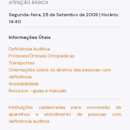
ATENÇÃO BÁSICA
Criança e adolescente
Cuidados Paliativos
Segunda-feira, 28 de Setembro de 2009 | Horário:
14:40
Doenças Raras
eMulti - Equipe Multiprofissional na APS
Informações Úteis
Enfermagem
Deficiência Auditiva
Próteses/Órteses Ortopédicas
Homem
Transportes
Indígena
Orientações sobre os direitos das pessoas com
deficiência
LGBTIA+
Acessibilidade
Recursos - guias e manuais
Migrantes
Mulher
Instituições cadastradas para concessão de
Núcleo de Vigilância em saúde das UBS
aparelhos e atendimento de pessoas com
deficiência auditiva
PAVS/Saúde Ambiental