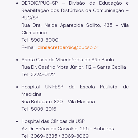
DERDIC/PUC-SP – Divisão de Educação e
PICS/Saúde Integrativa
Reabilitação dos Distúrbios da Comunicação –
Pesquisas na Atenção Básica
PUC/SP
Rua Dra. Neide Aparecida Sollito, 435 - Vila
Pessoa em Situação de Rua
Clementino
Tel.: 5908-8000
Pessoa em Situação de Violência
E-mail:
clinsecretderdic@pucsp.br
Pessoa Idosa
Santa Casa de Misericórdia de São Paulo
População Negra
Rua Dr. Cesário Mota Júnior, 112 – Santa Cecília
Tel.: 3224-0122
Programa Rotina Ativa SP
Hospital UNIFESP da Escola Paulista de
Saúde Bucal
Medicina
Saúde da Pessoa com Deficiência
Rua Botucatu, 820 - Vila Mariana
Tel.: 5085-2016
Saúde Mental
Hospital das Clínicas da USP
Saúde Nutricional
Av. Dr. Enéas de Carvalho, 255 - Pinheiros
Ouvidoria
Tel.: 3069-6385 / 3069-3069