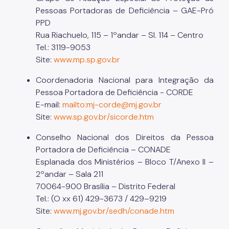
Pessoas Portadoras de Deficiência – GAE-Pró
PPD
Rua Riachuelo, 115 – 1ºandar – Sl. 114 – Centro
Tel.: 3119-9053
Site:
www.mp.sp.gov.br
Coordenadoria Nacional para Integração da
Pessoa Portadora de Deficiência - CORDE
E-mail:
mailto:mj-corde@mj.gov.br
Site:
www.sp.gov.br/sicorde.htm
Conselho Nacional dos Direitos da Pessoa
Portadora de Deficiência – CONADE
Esplanada dos Ministérios – Bloco T/Anexo II –
2ºandar – Sala 211
70064-900 Brasília – Distrito Federal
Tel.: (O xx 61) 429-3673 / 429–9219
Site:
www.mj.gov.br/sedh/conade.htm