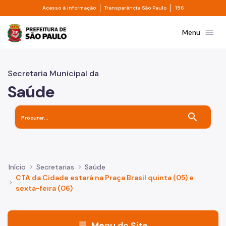
Divisor de acesso à informação
Divisor de transpa
Pular para o Conteúdo principal
Acesso à informação
Transparência São Paulo
156
Prefeitura de São Paulo
menu
Menu
Secretaria Municipal da
Saúde
search
Início
Secretarias
Saúde
CTA da Cidade estará na Praça Brasil quinta (05) e
sexta-feira (06)
menu
Menu do Site