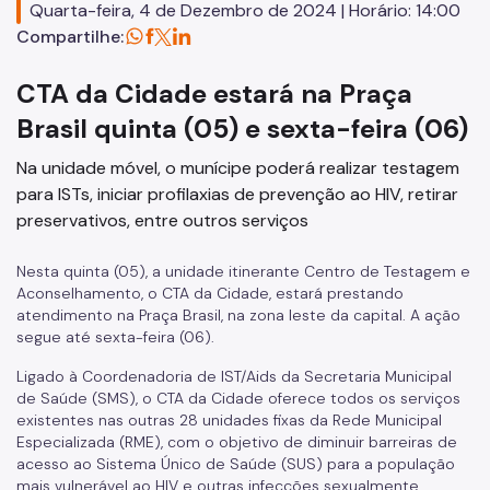
Quarta-feira, 4 de Dezembro de 2024 | Horário: 14:00
Assessoria de Comunicação - Ascom
Compartilhe:
Assessoria de Planejamento – Asplan
CTA da Cidade estará na Praça
Assessoria Parlamentar
Brasil quinta (05) e sexta-feira (06)
Atenção Básica
Na unidade móvel, o munícipe poderá realizar testagem
para ISTs, iniciar profilaxias de prevenção ao HIV, retirar
Atenção Especializada
preservativos, entre outros serviços
Atenção Hospitalar
Nesta quinta (05), a unidade itinerante Centro de Testagem e
Atenção Integral às Pessoas em Situação de Acumulação
Aconselhamento, o CTA da Cidade, estará prestando
atendimento na Praça Brasil, na zona leste da capital. A ação
Biblioteca de Saúde
segue até sexta-feira (06).
Cadastro Nacional de Estabelecimento de Saúde (CNES)
Ligado à Coordenadoria de IST/Aids da Secretaria Municipal
de Saúde (SMS), o CTA da Cidade oferece todos os serviços
Comitê de Ética em Pesquisa com Seres Humanos
existentes nas outras 28 unidades fixas da Rede Municipal
Especializada (RME), com o objetivo de diminuir barreiras de
Conselho Municipal de Saúde
acesso ao Sistema Único de Saúde (SUS) para a população
mais vulnerável ao HIV e outras infecções sexualmente
Coordenadoria de Controle Interno