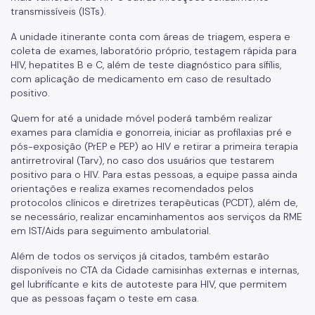
transmissíveis (ISTs).
Coordenadoria de Informação em Saúde
A unidade itinerante conta com áreas de triagem, espera e
coleta de exames, laboratório próprio, testagem rápida para
Infecções Sexualmente Transmissíveis - IST/AIDS
HIV, hepatites B e C, além de teste diagnóstico para sífilis,
Epidemiologia e Informação - CEInfo
com aplicação de medicamento em caso de resultado
positivo.
Escola Municipal de Saúde - EMS
Quem for até a unidade móvel poderá também realizar
Gestão de Pessoas
exames para clamídia e gonorreia, iniciar as profilaxias pré e
pós-exposição (PrEP e PEP) ao HIV e retirar a primeira terapia
Gestão Participativa
antirretroviral (Tarv), no caso dos usuários que testarem
positivo para o HIV. Para estas pessoas, a equipe passa ainda
Hospital do Servidor Público Municipal
orientações e realiza exames recomendados pelos
protocolos clínicos e diretrizes terapêuticas (PCDT), além de,
Judicialização da Saúde
se necessário, realizar encaminhamentos aos serviços da RME
em IST/Aids para seguimento ambulatorial.
Licitações e Compras Públicas
Além de todos os serviços já citados, também estarão
Atas de Registro de Preços
disponíveis no CTA da Cidade camisinhas externas e internas,
gel lubrificante e kits de autoteste para HIV, que permitem
Editais / Consulta Pública
que as pessoas façam o teste em casa.