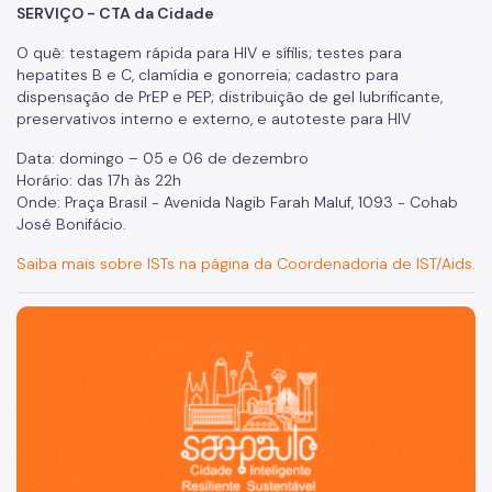
SERVIÇO - CTA da Cidade
Manuais de Identidade Visual
O quê: testagem rápida para HIV e sífilis; testes para
Notícias
hepatites B e C, clamídia e gonorreia; cadastro para
dispensação de PrEP e PEP; distribuição de gel lubrificante,
Ouvidoria
preservativos interno e externo, e autoteste para HIV
Proteção de Dados e Privacidade
Data: domingo – 05 e 06 de dezembro
Horário: das 17h às 22h
SAMU 192
Onde: Praça Brasil - Avenida Nagib Farah Maluf, 1093 - Cohab
Tecnologia da Informação e Comunicação
José Bonifácio.
Saiba mais sobre ISTs na página da Coordenadoria de IST/Aids.
Vigilância em Saúde
São Paulo, cidade inteligente, resiliente e sustentável