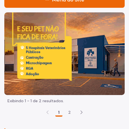
Acesso à Informação
Imagem de um cachorro caramelo e uma gata rajada, olha
Participação Social
Quadro de Serviços
Acesso à Proteção de Dados Pessoais
Organização
Quem é quem
Coordenadorias de Saúde
Supervisões de Saúde
Exibindo 1 - 1 de 2 resultados.
Estabelecimentos e Serviços de Saúde
1
2
Missão, Visão e Valores
Agenda do Secretário