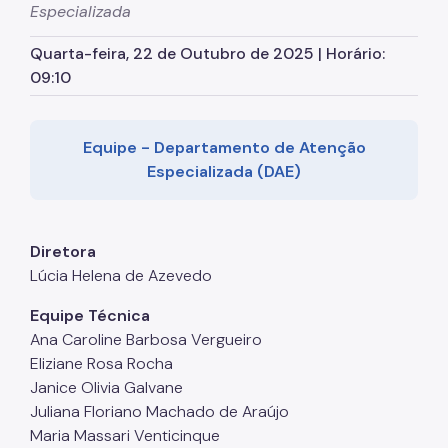
Especializada
Assessoria de Planejamento – Asplan
Quarta-feira, 22 de Outubro de 2025 | Horário:
Assessoria Parlamentar
09:10
Atenção Básica
Atenção Especializada
Equipe - Departamento de Atenção
Especializada (DAE)
Atenção Hospitalar
Atenção Integral às Pessoas em Situação de
Acumulação
Diretora
Biblioteca de Saúde
Lúcia Helena de Azevedo
Cadastro Nacional de Estabelecimento de Saúde
Equipe Técnica
(CNES)
Ana Caroline Barbosa Vergueiro
Comitê de Ética em Pesquisa com Seres Humanos
Eliziane Rosa Rocha
Janice Olivia Galvane
Conselho Municipal de Saúde
Juliana Floriano Machado de Araújo
Coordenadoria de Controle Interno
Maria Massari Venticinque