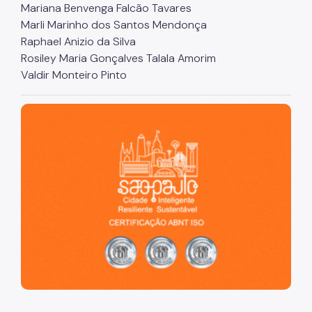
Mariana Benvenga Falcão Tavares
Coordenadoria de Informação em Saúde
Marli Marinho dos Santos Mendonça
Raphael Anizio da Silva
Infecções Sexualmente Transmissíveis - IST/AIDS
Rosiley Maria Gonçalves Talala Amorim
Epidemiologia e Informação - CEInfo
Valdir Monteiro Pinto
Escola Municipal de Saúde - EMS
São Paulo, cidade inteligente, resiliente e sustentável
Gestão de Pessoas
Gestão Participativa
Hospital do Servidor Público Municipal
Judicialização da Saúde
Licitações e Compras Públicas
Atas de Registro de Preços
Editais / Consulta Pública
Manuais de Identidade Visual