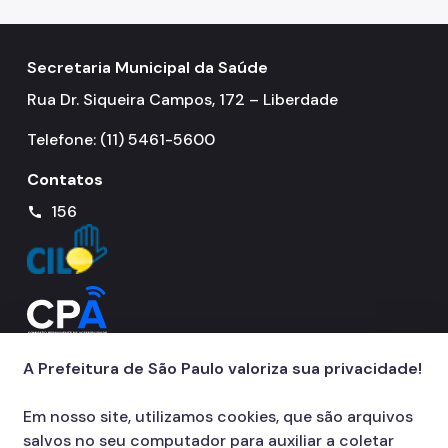
Notícias
Secretaria Municipal da Saúde
Ouvidoria
Rua Dr. Siqueira Campos, 172 – Liberdade
Proteção de Dados e Privacidade
Telefone: (11) 5461-5600
SAMU 192
Contatos
Tecnologia da Informação e Comunicação
156
call
Vigilância em Saúde
A Prefeitura de São Paulo valoriza sua privacidade!
Em nosso site, utilizamos cookies, que são arquivos
salvos no seu computador para auxiliar a coletar