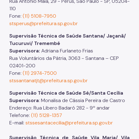
Rua Antônio Maia, 29 - Perus, São Paulo - SP, 05204-
110
Fone:
(11) 5108-7950
stsperus@prefeitura.sp.gov.br
Supervisão Técnica de Saúde Santana/ Jaçanã/
Tucuruvi/ Tremembé
Supervisora:
Adriana Furlaneto Frias
Rua Voluntários da Pátria, 3063 - Santana – CEP
02401-200
Fone:
(11) 2974-7500
stssantanatjt@prefeitura.sp.gov.br
Supervisão Técnica de Saúde Sé/Santa Cecília
Supervisora
: Monalisa de Cássia Pereira de Castro
Endereço: Rua Libero Badaró 282 - 9º andar
Telefone:
(11) 5128-1357
E-mail:
stssesantacecilia@prefeitura.sp.gov.br
Supervisão Técnica de Saúde Vila Maria/ Vila