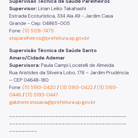
Supervisão Técnica de Saúde Parelheiros
Supervisor:
Lirian Leiko Takahashi
Estrada Ecoturística, 334 Ala A9 - Jardim Casa
Grande - Cep: 04865-005
Fone:
(11) 5128-7475
stsparelheiros@prefeitura.sp.gov.br
Supervisão Técnica de Saúde Santo
Amaro/Cidade Ademar
Supervisora:
Paula Campi Locatelli de Almeida
Rua Aristides da Silveira Lobo, 178 – Jardim Prudência
– CEP 04648-180
Fone:
(11) 5193-0420
/
(11) 5193-0422
/
(11) 5193-
0446
/
(11) 5193-0447
gabinete.stssaca@prefeitura.sp.gov.br
______________________________________
______________________________________
_________