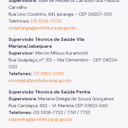
Supervisora:
Sueli de Medeiros Cardoso dos Passos
Carvalho
Rua Lino Coutinho, 841, Ipiranga – CEP 04207-001
Telefones:
(11) 5108-7570
stsipiranga@prefeitura.sp.gov.br
Supervisão Técnica de Saúde Vila
Mariana/Jabaquara
Supervisor:
Mercio Mitsuo Kuramochi
Rua Guapiaçu, nº 312 - Vila Clementino - CEP 04024-
020​​​​​​
Telefones:
(11) 5193-0295
stsvmjab@prefeitura.sp.gov.br
Supervisão Técnica de Saúde Penha
Supervisora:
Mariana Delega de Souza Gonçalves
Rua Candapuí, 492 - Vl. Marieta CEP 03621-040
Telefones:
(11) 5108-7752 / 7741 / 7733
stspenha@prefeitura.sp.gov.br