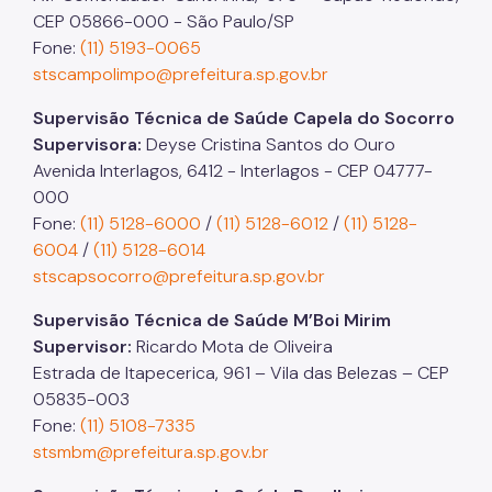
CEP 05866-000 - São Paulo/SP
Fone:
(11) 5193-0065
stscampolimpo@prefeitura.sp.gov.br
Supervisão Técnica de Saúde Capela do Socorro
Supervisora:
Deyse Cristina Santos do Ouro
Avenida Interlagos, 6412 - Interlagos - CEP 04777-
000
Fone:
(11) 5128-6000
/
(11) 5128-6012
/
(11) 5128-
6004
/
(11) 5128-6014
stscapsocorro@prefeitura.sp.gov.br
Supervisão Técnica de Saúde M’Boi Mirim
Supervisor:
Ricardo Mota de Oliveira
Estrada de Itapecerica, 961 – Vila das Belezas – CEP
05835-003
Fone:
(11) 5108-7335
stsmbm@prefeitura.sp.gov.br