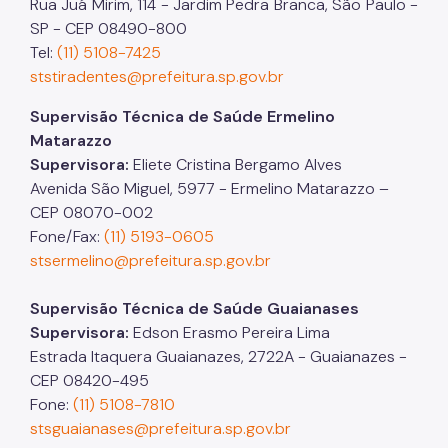
Rua Juá Mirim, 114 - Jardim Pedra Branca, São Paulo -
SP - CEP 08490-800
Tel:
(11) 5108-7425
ststiradentes@prefeitura.sp.gov.br
Supervisão Técnica de Saúde Ermelino
Matarazzo
Supervisora:
Eliete Cristina Bergamo Alves
Avenida São Miguel, 5977 - Ermelino Matarazzo –
CEP 08070-002
Fone/Fax:
(11) 5193-0605
stsermelino@prefeitura.sp.gov.br
Supervisão Técnica de Saúde Guaianases
Supervisora:
Edson Erasmo Pereira Lima
Estrada Itaquera Guaianazes, 2722A - Guaianazes -
CEP 08420-495
Fone:
(11) 5108-7810
stsguaianases@prefeitura.sp.gov.br