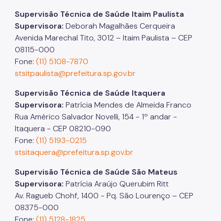
Supervisão Técnica de Saúde Itaim Paulista
Supervisora:
Deborah Magalhães Cerqueira
Avenida Marechal Tito, 3012 – Itaim Paulista – CEP
08115-000
Fone:
(11) 5108-7870
stsitpaulista@prefeitura.sp.gov.br
Supervisão Técnica de Saúde Itaquera
Supervisora:
Patrícia Mendes de Almeida Franco
Rua Américo Salvador Novelli, 154 - 1º andar -
Itaquera - CEP 08210-090
Fone:
(11) 5193-0215
stsitaquera@prefeitura.sp.gov.br
Supervisão Técnica de Saúde São Mateus
Supervisora:
Patrícia Araújo Querubim Ritt
Av. Ragueb Chohf, 1400 - Pq. São Lourenço – CEP
08375-000
Fone:
(11) 5128-1825