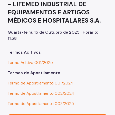
- LIFEMED INDUSTRIAL DE
Assessoria de Planejamento – Asplan
EQUIPAMENTOS E ARTIGOS
Assessoria Parlamentar
MÉDICOS E HOSPITALARES S.A.
Atenção Básica
Quarta-feira, 15 de Outubro de 2025 | Horário:
Atenção Especializada
11:58
Atenção Hospitalar
Termos Aditivos
Atenção Integral às Pessoas em Situação de
Acumulação
Termo Aditivo 001/2025
Biblioteca de Saúde
Termos de Apostilamento
Cadastro Nacional de Estabelecimento de Saúde
(CNES)
Termo de Apostilamento 001/2024
Comitê de Ética em Pesquisa com Seres Humanos
Termo de Apostilamento 002/2024
Conselho Municipal de Saúde
Termo de Apostilamento 003/2025
Coordenadoria de Controle Interno