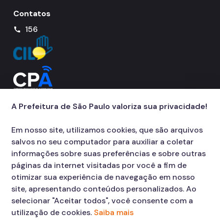
Contatos
Notícias
156
call
Ouvidoria
Proteção de Dados e Privacidade
SAMU 192
Tecnologia da Informação e Comunicação
A Prefeitura de São Paulo valoriza sua privacidade!
Vigilância em Saúde
Em nosso site, utilizamos cookies, que são arquivos
salvos no seu computador para auxiliar a coletar
informações sobre suas preferências e sobre outras
páginas da internet visitadas por você a fim de
otimizar sua experiência de navegação em nosso
site, apresentando conteúdos personalizados. Ao
selecionar "Aceitar todos", você consente com a
utilização de cookies.
Saiba mais