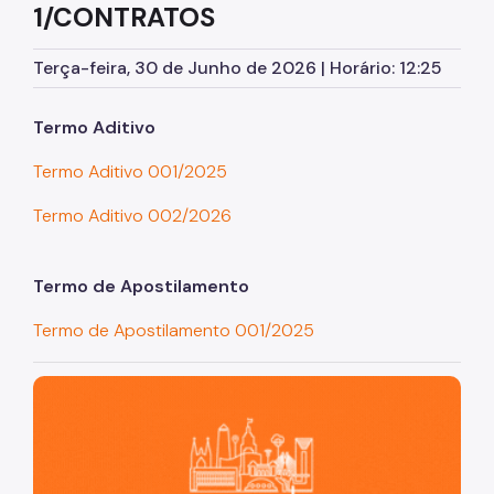
1/CONTRATOS
Assessoria de Planejamento – Asplan
Terça-feira, 30 de Junho de 2026 | Horário: 12:25
Assessoria Parlamentar
Atenção Básica
Termo Aditivo
Atenção Especializada
Termo Aditivo 001/2025
Atenção Hospitalar
Termo Aditivo 002/2026
Atenção Integral às Pessoas em Situação de
Acumulação
Termo de Apostilamento
Biblioteca de Saúde
Termo de Apostilamento 001/2025
Cadastro Nacional de Estabelecimento de Saúde
(CNES)
São Paulo, cidade inteligente, resiliente e sustentável
Comitê de Ética em Pesquisa com Seres Humanos
Conselho Municipal de Saúde
Coordenadoria de Controle Interno