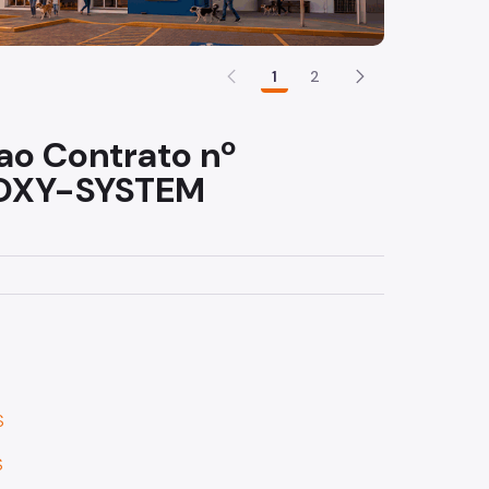
1
2
ao Contrato nº
 OXY-SYSTEM
S
S