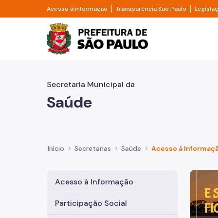
Pular para o Conteúdo principal
Divisor de acesso à informação
Divisor d
Acesso à informação
Transparência São Paulo
Legisla
Prefeitura de São Pa
Secretaria Municipal da
Saúde
Início
Secretarias
Saúde
Acesso à Informaç
Imagem 
Acesso à Informação
Participação Social