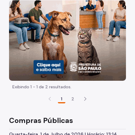
Acesso à Informação
Imagem de um cachorro caramelo e uma gata rajada, ol
Participação Social
Quadro de serviços
Acesso à Proteção de Dados Pessoais
Organização
Agenda do Subprefeito
Histórico
Dados
Exibindo 1 - 1 de 2 resultados.
Infocidade
1
2
Execução Orçamentária
Compras Públicas
Plano Regional
Equipamentos Públicos
Quarta-feira, 1 de Julho de 2026 | Horário: 13:14