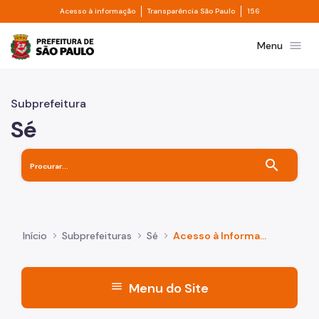
Divisor de acesso à informação
Divisor de transpa
Pular para o Conteúdo principal
Acesso à informação
Transparência São Paulo
156
Prefeitura de São Paulo
menu
Menu
Subprefeitura
Sé
search
Início
Subprefeituras
Sé
Acesso à Informação
menu
Menu do Site