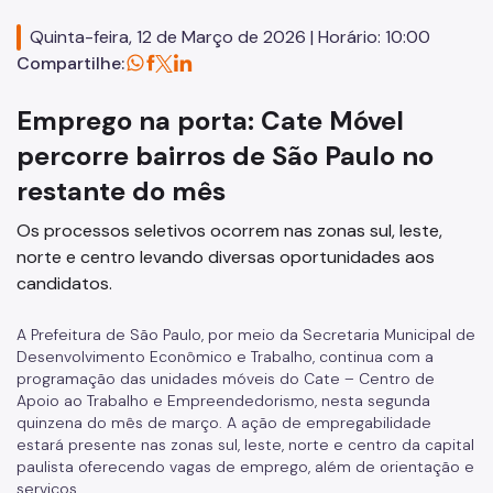
Quinta-feira, 12 de Março de 2026 | Horário: 10:00
Equipamentos Públicos
Compartilhe:
SP Mais Fácil
Emprego na porta: Cate Móvel
Termo de Cooperação
percorre bairros de São Paulo no
Zeladoria Urbana
restante do mês
Espaço Imprensa
Os processos seletivos ocorrem nas zonas sul, leste,
Vai de Roteiro
norte e centro levando diversas oportunidades aos
candidatos.
A Prefeitura de São Paulo, por meio da Secretaria Municipal de
Desenvolvimento Econômico e Trabalho, continua com a
programação das unidades móveis do Cate – Centro de
Apoio ao Trabalho e Empreendedorismo, nesta segunda
quinzena do mês de março. A ação de empregabilidade
estará presente nas zonas sul, leste, norte e centro da capital
paulista oferecendo vagas de emprego, além de orientação e
serviços.