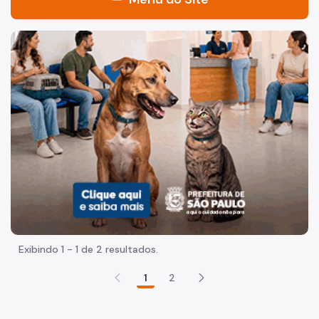
Acesso à Informação
Imagem de um cachorro caramelo e uma gata rajada, olha
Participação Social
Quadro de serviços
Acesso à Proteção de Dados Pessoais
Organização
Agenda do Subprefeito
Histórico
Dados
Exibindo 1 - 1 de 2 resultados.
Infocidade
1
2
Execução Orçamentária
Plano Regional