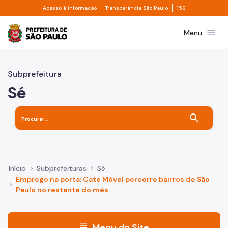
Divisor de acesso à informação
Divisor de transpa
Pular para o Conteúdo principal
Acesso à informação
Transparência São Paulo
156
Prefeitura de São Paulo
menu
Menu
Subprefeitura
Sé
search
Início
Subprefeituras
Sé
Emprego na porta: Cate Móvel percorre bairros de São
Paulo no restante do mês
menu
Menu do Site