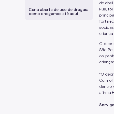
de abril
Rua, fo
Cena aberta de uso de drogas:
como chegamos até aqui
princip
fortale
socioas
criança
O decre
São Pau
os prof
criança
“O decr
Com olh
dentro d
afirma 
Serviç