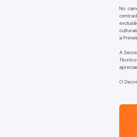
No camp
centrad
exclusã
culturai
a Primei
A Secre
Técnico
aprecia
O Decre
São Paul