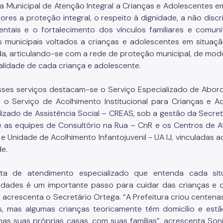
ica Municipal de Atenção Integral a Crianças e Adolescentes 
ores a proteção integral, o respeito à dignidade, a não discri
ntais e o fortalecimento dos vínculos familiares e comun
s municipais voltados a crianças e adolescentes em situaç
da, articulando-se com a rede de proteção municipal, de modo a
ualidade de cada criança e adolescente.
sses serviços destacam-se o Serviço Especializado de Abor
 o Serviço de Acolhimento Institucional para Crianças e 
lizado de Assistência Social – CREAS, sob a gestão da Secret
 e as equipes de Consultório na Rua – CnR e os Centros de At
 e Unidade de Acolhimento Infantojuvenil - UA IJ, vinculadas a
e.
rta de atendimento especializado que entenda cada si
ridades é um importante passo para cuidar das crianças e
, acrescenta o Secretário Ortega. “A Prefeitura criou centen
s, mas algumas crianças teoricamente têm domicílio e es
nas suas próprias casas, com suas famílias”, acrescenta Son