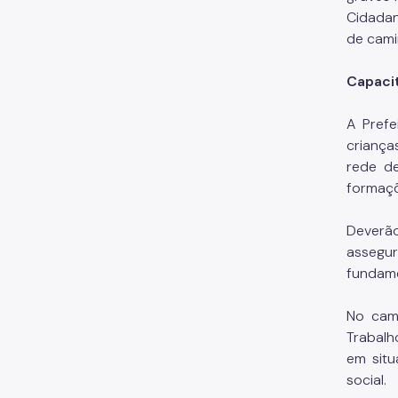
Cidadan
de cami
Capaci
A Prefe
criança
rede de
formaçõ
Deverã
assegur
fundame
No cam
Trabalh
em situ
social.