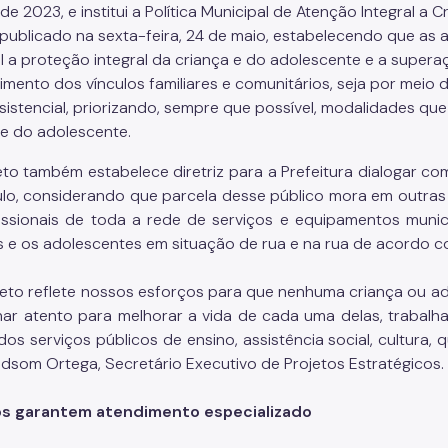
 de 2023, e institui a Política Municipal de Atenção Integral 
i publicado na sexta-feira, 24 de maio, estabelecendo que as 
al a proteção integral da criança e do adolescente e a supera
cimento dos vínculos familiares e comunitários, seja por meio
sistencial, priorizando, sempre que possível, modalidades que
 e do adolescente.
to também estabelece diretriz para a Prefeitura dialogar co
lo, considerando que parcela desse público mora em outras ci
issionais de toda a rede de serviços e equipamentos munic
s e os adolescentes em situação de rua e na rua de acordo co
eto reflete nossos esforços para que nenhuma criança ou ado
ar atento para melhorar a vida de cada uma delas, trabal
os serviços públicos de ensino, assistência social, cultura, q
Edsom Ortega, Secretário Executivo de Projetos Estratégicos.
os garantem atendimento especializado