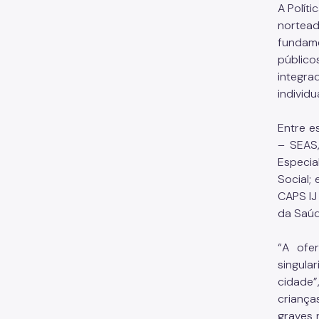
A Polít
nortead
fundame
público
integra
individ
Entre e
– SEAS,
Especia
Social;
CAPS IJ
da Saúd
“A ofe
singula
cidade”
criança
graves 