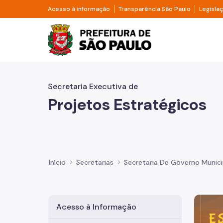
Pular para o Conteúdo principal
Divisor de acesso à informação
Divisor d
Acesso à informação
Transparência São Paulo
Legisla
Prefeitura de São Pa
Secretaria Executiva de
Projetos Estratégicos
Início
Secretarias
Secretaria De Governo Munici
Imagem 
Acesso à Informação