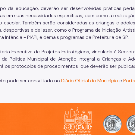
o da educação, deverão ser desenvolvidas práticas pedag
as em suas necessidades específicas, bem como a realização
o escolar. Também serão consideradas as crianças e adole
s, desportivas e de lazer, como o Programa de Iniciação Artíst
ra Infância - PIAPI, e demais programas da Prefeitura de SP.
taria Executiva de Projetos Estratégicos, vinculada à Secre
 da Política Municipal de Atenção Integral a Crianças e 
rá os protocolos de procedimentos que deverão ser public
to pode ser consultado no
Diário Oficial do Município
e
Porta
o, cidade inteligente, resiliente e sustentável