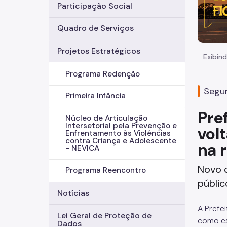
Participação Social
Quadro de Serviços
Projetos Estratégicos
Exibind
Programa Redenção
Segun
Primeira Infância
Pre
Núcleo de Articulação
Intersetorial pela Prevenção e
vol
Enfrentamento às Violências
contra Criança e Adolescente
na 
- NEVICA
Novo d
Programa Reencontro
públic
Notícias
A Prefe
Lei Geral de Proteção de
como es
Dados