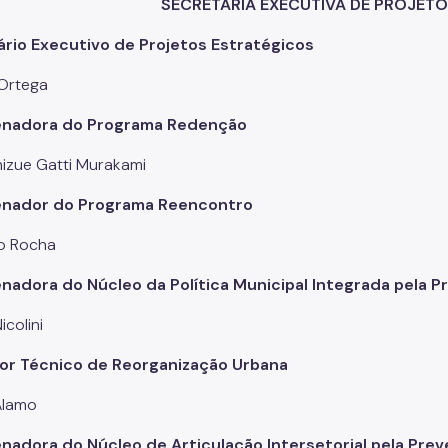
SECRETARIA EXECUTIVA DE PROJET
rio Executivo de Projetos Estratégicos
Ortega
nadora do Programa Redenção
hizue Gatti Murakami
nador do Programa Reencontro
o Rocha
adora do Núcleo da Política Municipal Integrada pela Pr
icolini
or Técnico de Reorganização Urbana
Alamo
nadora do Núcleo de Articulação Intersetorial pela Pre