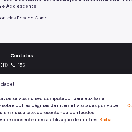
a e Adolescente
Fontelas Rosado Gambi
Contatos
(11)
156
call
cidade!
quivos salvos no seu computador para auxiliar a
 sobre outras páginas da internet visitadas por você
Co
ão em nosso site, apresentando conteúdos
, você consente com a utilização de cookies.
Saiba
© COPYRIGHT 2026,
Prefeitura Mun