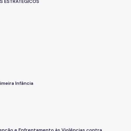
OS ESTRATÉGICOS
imeira Infância
venção e Enfrentamento às Violências contra