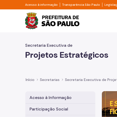
Pular para o Conteúdo principal
Divisor de acesso à informação
Divisor d
Acesso à informação
Transparência São Paulo
Legisla
Prefeitura de São Pa
Secretaria Executiva de
Projetos Estratégicos
Início
Secretarias
Secretaria Executiva de Proje
Imagem 
Acesso à Informação
Participação Social