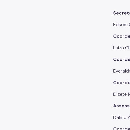
Secretá
Edsom 
Coorde
Luiza C
Coorde
Everald
Coorden
Elizete N
Assess
Dalmo 
Coorde