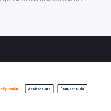
nfiguração
Aceitar tudo
Recusar tudo
icipal de São Paulo Viaduto do Cha, 15 - Centro - CEP: 01002-020