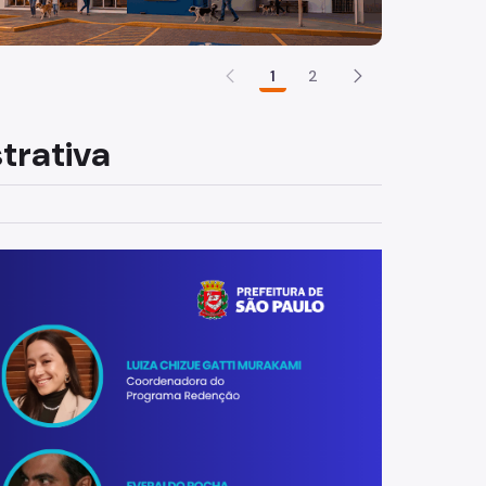
1
2
trativa