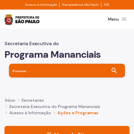
Divisor de acesso à informação
Divisor de transpa
Pular para o Conteúdo principal
Acesso à informação
Transparência São Paulo
156
Prefeitura de São Paulo
menu
Menu
Secretaria Executiva do
Programa Mananciais
search
Início
Secretarias
Secretaria Executiva do Programa Mananciais
Acesso à Informação
Ações e Programas