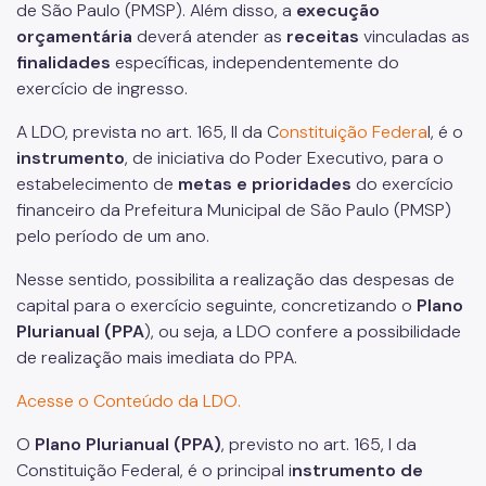
de São Paulo (PMSP). Além disso, a
execução
orçamentária
deverá atender as
receitas
vinculadas as
finalidades
específicas, independentemente do
exercício de ingresso.
A LDO, prevista no art. 165, II da C
onstituição Federa
l, é o
instrumento
, de iniciativa do Poder Executivo, para o
estabelecimento de
metas
e
prioridades
do exercício
financeiro da Prefeitura Municipal de São Paulo (PMSP)
pelo período de um ano.
Nesse sentido, possibilita a realização das despesas de
capital para o exercício seguinte, concretizando o
Plano
Plurianual (PPA
), ou seja, a LDO confere a possibilidade
de realização mais imediata do PPA.
Acesse o Conteúdo da LDO.
O
Plano Plurianual (PPA
)
, previsto no art. 165, I da
Constituição Federal, é o principal i
nstrumento de