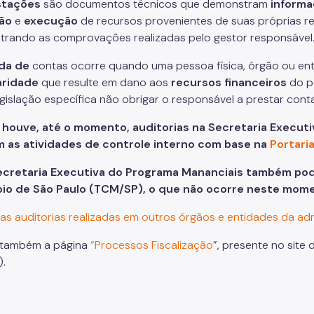
stações
são documentos técnicos que demonstram
inform
ção
e
execução
de recursos provenientes de suas próprias rec
rando as comprovações realizadas pelo gestor responsável
da
de
contas ocorre quando uma pessoa física, órgão ou en
aridade
que resulte em dano aos
recursos
financeiros
do p
egislação específica não obrigar o responsável a prestar conta
 houve, até o momento, auditorias na
Secretaria Executi
 as atividades de controle interno com base na
Portari
ecretaria Executiva do Programa Mananciais também pode
pio de São Paulo (TCM/SP), o que não ocorre neste mom
 as auditorias realizadas em outros órgãos e entidades da admi
 também a página
“Processos Fiscalização
”, presente no site
.