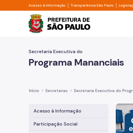
Pular para o Conteúdo principal
Divisor de acesso à informação
Divisor d
Acesso à informação
Transparência São Paulo
Legisla
Prefeitura de São Pa
Secretaria Executiva do
Programa Mananciais
Início
Secretarias
Secretaria Executiva do Prog
Imagem 
Acesso à Informação
Participação Social