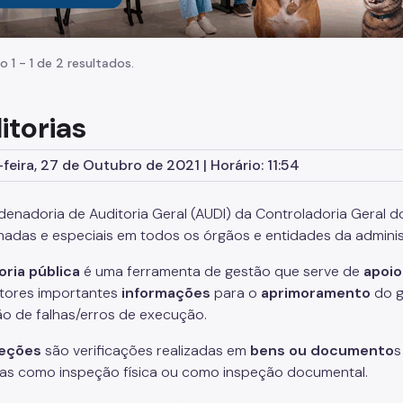
o 1 - 1 de 2 resultados.
itorias
feira, 27 de Outubro de 2021 | Horário: 11:54
enadoria de Auditoria Geral (AUDI) da Controladoria Geral do
adas e especiais em todos os órgãos e entidades da administr
oria pública
é uma ferramenta de gestão que serve de
apoio
tores importantes
informações
para o
aprimoramento
do g
o de falhas/erros de execução.
peções
são verificações realizadas em
bens
ou
documento
s
das como inspeção física ou como inspeção documental.