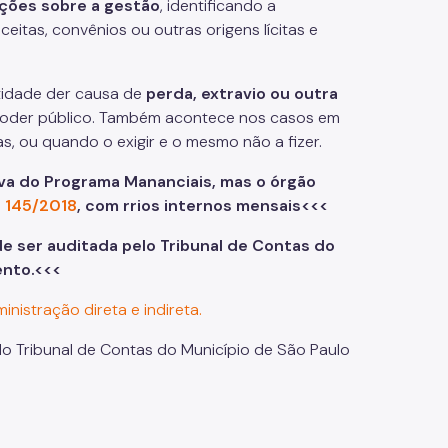
ações
sobre
a
gestão
, identificando a
eitas, convênios ou outras origens lícitas e
.
tidade der causa de
perda, extravio ou outra
oder público. Também acontece nos casos em
s, ou quando o exigir e o mesmo não a fizer.
va do Programa Mananciais, mas o órgão
a 145/2018
, com r
rios internos mensais<<<
 ser auditada pelo Tribunal de Contas do
ento.<<<
nistração direta e indireta.
 do Tribunal de Contas do Município de São Paulo