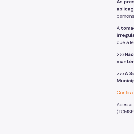
As
pre
aplica
demonst
A
toma
irregul
que a l
>>>Não
mantém
>>>A S
Municí
Confira
Acesse
(TCMSP)