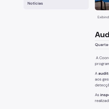
Notícias
Exibind
Aud
Quarta-
A Coord
program
A
audit
aos ges
detecçã
As
ins
realiza