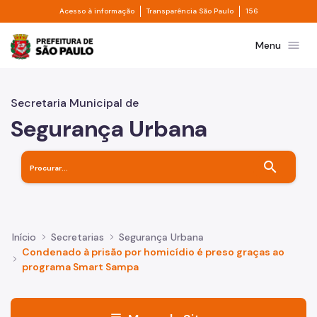
Divisor de acesso à informação
Divisor de transpa
Pular para o Conteúdo principal
Acesso à informação
Transparência São Paulo
156
Prefeitura de São Paulo
menu
Menu
Secretaria Municipal de
Segurança Urbana
search
Início
Secretarias
Segurança Urbana
Condenado à prisão por homicídio é preso graças ao
programa Smart Sampa