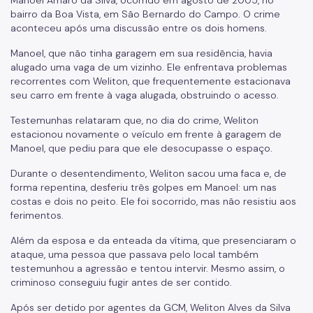
Manoel Amaro da Silva, ocorrido em agosto de 2005, no
bairro da Boa Vista, em São Bernardo do Campo. O crime
aconteceu após uma discussão entre os dois homens.
Manoel, que não tinha garagem em sua residência, havia
alugado uma vaga de um vizinho. Ele enfrentava problemas
recorrentes com Weliton, que frequentemente estacionava
seu carro em frente à vaga alugada, obstruindo o acesso.
Testemunhas relataram que, no dia do crime, Weliton
estacionou novamente o veículo em frente à garagem de
Manoel, que pediu para que ele desocupasse o espaço.
Durante o desentendimento, Weliton sacou uma faca e, de
forma repentina, desferiu três golpes em Manoel: um nas
costas e dois no peito. Ele foi socorrido, mas não resistiu aos
ferimentos.
Além da esposa e da enteada da vítima, que presenciaram o
ataque, uma pessoa que passava pelo local também
testemunhou a agressão e tentou intervir. Mesmo assim, o
criminoso conseguiu fugir antes de ser contido.
Após ser detido por agentes da GCM, Weliton Alves da Silva