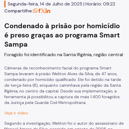
Segunda-feira, 14 de Julho de 2025 | Horário: 09:22
Defesa Civil Municipal
Compartilhe:
Juntas do Serviço Militar
Condenado à prisão por homicídio
Ouvidoria Municipal de Segurança Urbana
é preso graças ao programa Smart
Sampa
Legislação
Foragido foi identificado na Santa Ifigênia, região central
Atas de RP
Imprensa
Câmeras de reconhecimento facial do programa Smart
Sampa levaram à prisão Weliton Alves da Silva, de 47 anos,
condenado por homicídio qualificado. Ele foi detido na tarde
de terça-feira (8), enquanto caminhava pela região da Santa
Ifigênia, no centro da capital. Desde sua implementação, a
ferramenta já possibilitou a captura de mais 1.400 foragidos
da Justiça pela Guarda Civil Metropolitana.
Veja o vídeo
.
Segundo a investigação, Weliton foi o autor do assassinato de