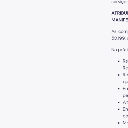
serviço
ATRIB
MANIF
As comp
58.199, 
Na prát
R
Re
Re
qu
En
pa
An
En
co
Mo