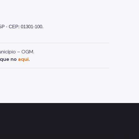
 SP - CEP: 01301-100.
unicípio – OGM.
ique no
aqui
.