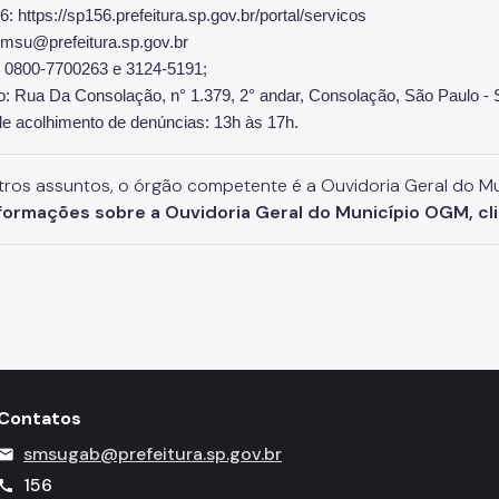
6: https://sp156.prefeitura.sp.gov.br/portal/servicos
omsu@prefeitura.sp.gov.br
: 0800-7700263 e 3124-5191;
: Rua Da Consolação, n° 1.379, 2° andar, Consolação, São Paulo -
de acolhimento de denúncias: 13h às 17h.
tros assuntos, o órgão competente é a Ouvidoria Geral do M
nformações sobre a Ouvidoria Geral do Município OGM, cl
Contatos
smsugab@prefeitura.sp.gov.br
mail
156
call