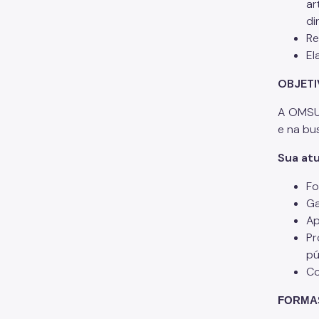
ar
di
Re
El
OBJETI
A OMSU 
e na bu
Sua atu
Fo
Ga
Ap
Pr
pú
Co
FORMAS