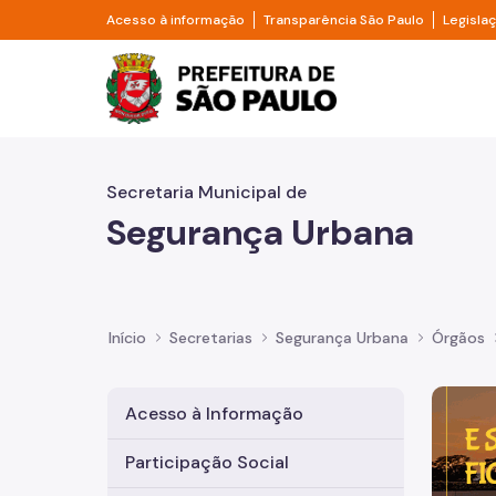
Pular para o Conteúdo principal
Divisor de acesso à informação
Divisor d
Acesso à informação
Transparência São Paulo
Legisla
Prefeitura de São Pa
Secretaria Municipal de
Segurança Urbana
Início
Secretarias
Segurança Urbana
Órgãos
Imagem 
Acesso à Informação
Participação Social