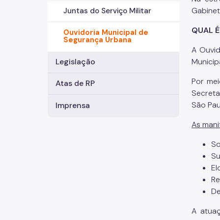
Gabinet
Juntas do Serviço Militar
QUAL É
Ouvidoria Municipal de
Segurança Urbana
A Ouvid
Municip
Legislação
Por mei
Atas de RP
Secreta
São Paul
Imprensa
As mani
So
Su
El
Re
De
A atua