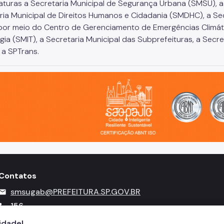
turas a Secretaria Municipal de Segurança Urbana (SMSU), a 
ria Municipal de Direitos Humanos e Cidadania (SMDHC), a Sec
por meio do Centro de Gerenciamento de Emergências Climátic
gia (SMIT), a Secretaria Municipal das Subprefeituras, a Secr
 a SPTrans.
o, cidade inteligente, resiliente e sustentável
Contatos
smsugab@PREFEITURA.SP.GOV.BR
mail
156
call
cidade!