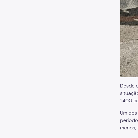
Desde o
situaçã
1.400 co
Um dos 
período
menos, 