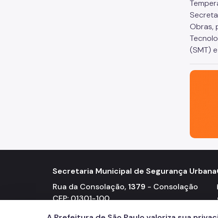
Tempera
Secreta
Obras, 
Tecnolo
(SMT) e
São Paul
Secretaria Municipal de Segurança Urbana
Rua da Consolação,
1379
- Consolação
CEP: 01301-100
Telefones: 3124-5100
A Prefeitura de São Paulo valoriza sua priva