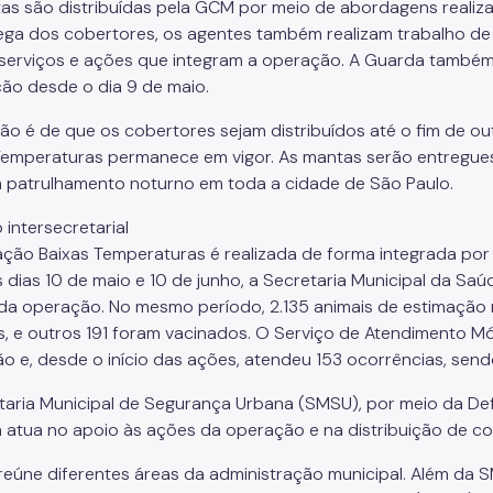
as são distribuídas pela GCM por meio de abordagens realiza
ega dos cobertores, os agentes também realizam trabalho de 
serviços e ações que integram a operação. A Guarda também r
ão desde o dia 9 de maio.
são é de que os cobertores sejam distribuídos até o fim de 
Temperaturas permanece em vigor. As mantas serão entregues
m patrulhamento noturno em toda a cidade de São Paulo.
 intersecretarial
ção Baixas Temperaturas é realizada de forma integrada por 
s dias 10 de maio e 10 de junho, a Secretaria Municipal da Sa
da operação. No mesmo período, 2.135 animais de estimação
s, e outros 191 foram vacinados. O Serviço de Atendimento M
o e, desde o início das ações, atendeu 153 ocorrências, send
taria Municipal de Segurança Urbana (SMSU), por meio da Defe
atua no apoio às ações da operação e na distribuição de co
reúne diferentes áreas da administração municipal. Além da