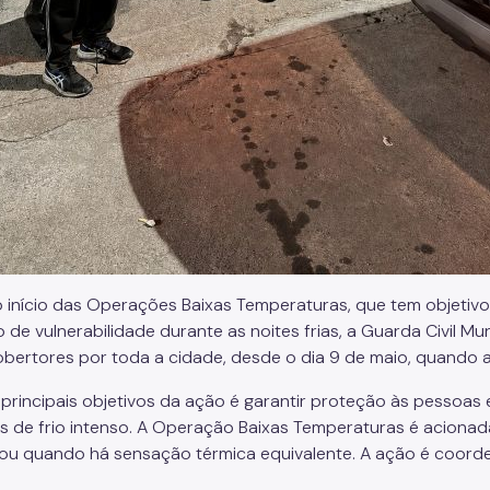
 início das Operações Baixas Temperaturas, que tem objetiv
o de vulnerabilidade durante as noites frias, a Guarda Civil M
bertores por toda a cidade, desde o dia 9 de maio, quando a i
principais objetivos da ação é garantir proteção às pessoas 
s de frio intenso. A Operação Baixas Temperaturas é aciona
ou quando há sensação térmica equivalente. A ação é coorde