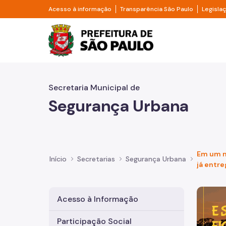
Pular para o Conteúdo principal
Divisor de acesso à informação
Divisor d
Acesso à informação
Transparência São Paulo
Legisla
Prefeitura de São Pa
Secretaria Municipal de
Segurança Urbana
Em um m
Início
Secretarias
Segurança Urbana
já entr
Imagem 
Acesso à Informação
Participação Social