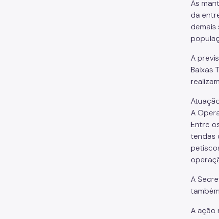
As mant
da entr
demais 
populaç
A previ
Baixas 
realiza
Atuação
A Opera
Entre o
tendas 
petisco
operaçã
A Secre
também 
A ação 