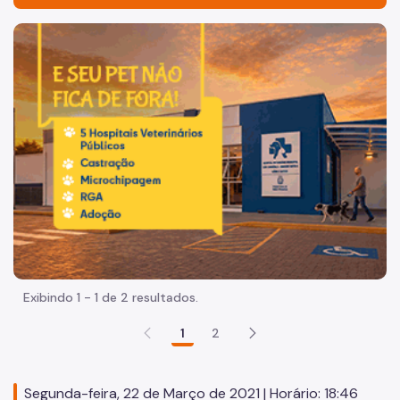
Acesso à Informação
Imagem de um cachorro caramelo e uma gata rajada, olha
Participação Social
Quadro de Serviços
Organização
Quem é Quem
Agenda da Secretária
Órgãos
Guarda Civil Metropolitana
Exibindo 1 - 1 de 2 resultados.
Concurso GCM
1
2
Smart Sampa
Relatório de Transparência Smart Sampa
Segunda-feira, 22 de Março de 2021 | Horário: 18:46