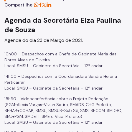
Defesa Civil Municipal
Compartilhe:
Juntas do Serviço Militar
Agenda da Secretária Elza Paulina
Ouvidoria Municipal de Segurança Urbana
de Souza
Legislação
Agenda do dia 23 de Março de 2021.
Atas de RP
10h00 – Despachos com a Chefe de Gabinete Maria das
Dores Alves de Oliveira
Imprensa
Local: SMSU – Gabinete da Secretária – 12º andar
14h00 – Despachos com a Coordenadora Sandra Helena
Perticarrari
Local: SMSU – Gabinete da Secretária – 12º andar
15h30 - Videoconferência sobre o Projeto Redenção
(SGM+Alexis Vargas+Vivian Satiro, SMADS, CHG Prefeito,
SEHAB+COHAB, SMSU, SMSUB+Sub Sé, SMS, SECOM, SMDHC,
SMJ+PGM, SMDETT, SME e Vice-Prefeito)
Local: SMSU – Gabinete da Secretária – 12º andar