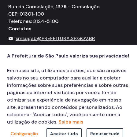
Rua da Consolação,
1379
- Consolação
CEP: 01301-100
Telefones: 3124-5100
Contatos
smsugab@PREFEITURA.SP.GOV.BR
mail
156
call
A Prefeitura de São Paulo valoriza sua privacidade!
Em nosso site, utilizamos cookies, que são arquivos
salvos no seu computador para auxiliar a coletar
informações sobre suas preferências e sobre outras
páginas da internet visitadas por você a fim de
otimizar sua experiência de navegação em nosso
site, apresentando conteúdos personalizados. Ao
selecionar "Aceitar todos", você consente com a
utilização de cookies.
Saiba mais
Configuração
Aceitar tudo
Recusar tudo
© COPYRIGHT 2026,
Prefeitura Municipal de São Paulo Viaduto do Cha,