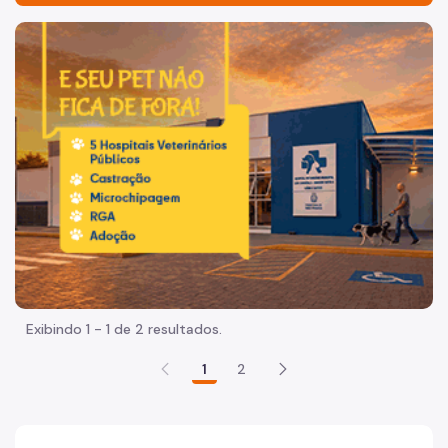
Comissão Organizadora
Imagem de um cachorro caramelo e uma gata rajada, olha
Regimento
Etapas Preparatórias
Etapas Temáticas
Fique por Dentro
Álbum de Fotos
Notícias
Resultados
Exibindo 1 - 1 de 2 resultados.
1
2