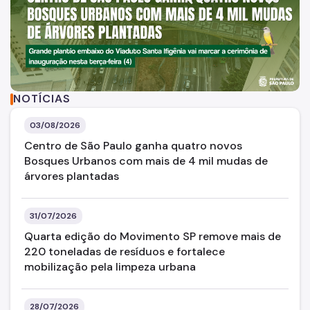
Dados
Mapa
Imprensa
sob um tom predominantemente sépia e terroso, mostrando a
NOTÍCIAS
Notícias
03/08/2026
Bosques Urbanos
Centro de São Paulo ganha quatro novos
Flor e Cidade
Bosques Urbanos com mais de 4 mil mudas de
árvores plantadas
Recapeamento
Calçadas
31/07/2026
CONVIAS
Quarta edição do Movimento SP remove mais de
220 toneladas de resíduos e fortalece
Programa de Silêncio Urbano (PSIU)
mobilização pela limpeza urbana
CLIMP
28/07/2026