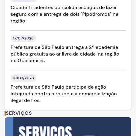
DEGUOS - Departamento Geral de Uso e Ocupação De
Solo
Cidade Tiradentes consolida espaços de lazer
seguro com a entrega de dois "Pipódromos" na
Departamento de Zeladoria Urbana
região
17/07/2026
Prefeitura de São Paulo entrega a 2ª academia
pública gratuita ao ar livre da cidade, na região
de Guaianases
16/07/2026
Prefeitura de São Paulo participa de ação
integrada contra o roubo e a comercialização
ilegal de fios
SERVIÇOS