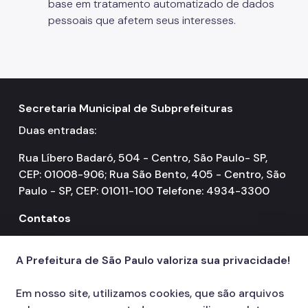
base em tratamento automatizado de dados
pessoais que afetem seus interesses.
Secretaria Municipal de Subprefeituras
Duas entradas:
Rua Líbero Badaró, 504 - Centro, São Paulo- SP,
CEP: 01008-906; Rua São Bento, 405 - Centro, São
Paulo - SP, CEP: 01011-100 Telefone: 4934-3300
Contatos
156
call
A Prefeitura de São Paulo valoriza sua privacidade!
Em nosso site, utilizamos cookies, que são arquivos