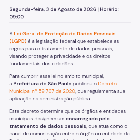
Segunda-feira, 3 de Agosto de 2026 | Horário:
Dados
09:00
Mapa
Imprensa
A
Lei Geral de Proteção de Dados Pessoais
(LGPD)
é a legislação federal que estabelece as
Notícias
regras para o tratamento de dados pessoais,
visando proteger a privacidade e os direitos
Bosques Urbanos
fundamentais dos cidadãos.
Flor e Cidade
Para cumprir essa lei no âmbito municipal,
Recapeamento
a
Prefeitura de São Paulo
publicou o
Decreto
Municipal nº 59.767 de 2020
, que regulamenta sua
Calçadas
aplicação na administração pública.
CONVIAS
Este decreto determina que os órgãos e entidades
Programa de Silêncio Urbano (PSIU)
municipais designem um
encarregado pelo
tratamento de dados pessoais
, que atua como o
CLIMP
canal de comunicação entre o órgão ou entidade da